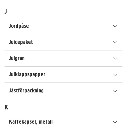
J
Jordpåse
Juicepaket
Julgran
Julklappspapper
Jästförpackning
K
Kaffekapsel, metall