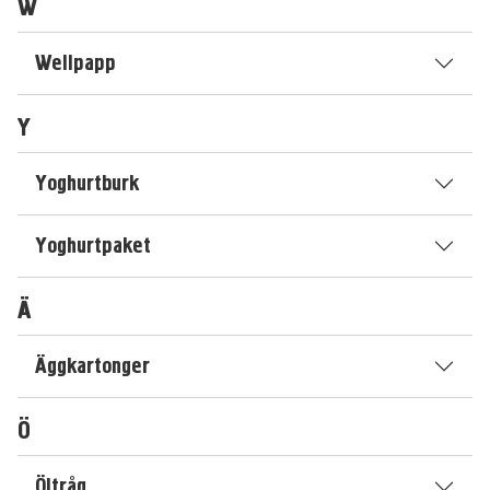
W
Wellpapp
Y
Yoghurtburk
Yoghurtpaket
Ä
Äggkartonger
Ö
Öltråg