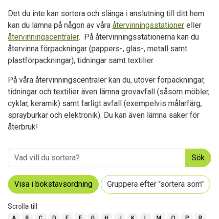
Det du inte kan sortera och slänga i anslutning till ditt hem
kan du lämna på någon av våra
återvinningsstationer
eller
återvinningscentraler
. På återvinningsstationerna kan du
återvinna förpackningar (pappers-, glas-, metall samt
plastförpackningar), tidningar samt textilier.
På våra återvinningscentraler kan du, utöver förpackningar,
tidningar och textilier även lämna grovavfall (såsom möbler,
cyklar, keramik) samt farligt avfall (exempelvis målarfärg,
sprayburkar och elektronik). Du kan även lämna saker för
återbruk!
Sök
Visa i bokstavsordning
Gruppera efter "sortera som"
Scrolla till
A
B
C
D
E
F
G
H
J
K
L
M
O
P
R