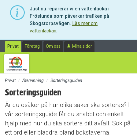
Till sidans huvudinnehåll
Just nu reparerar vi en vattenläcka i
Fröslunda som påverkar trafiken på
Skogstorpsvägen.
Läs mer om
vattenläckan.
Privat
Företag
Om oss
Mina sidor
Privat
Återvinning
Sorteringsguiden
Sorteringsguiden
Är du osäker på hur olika saker ska sorteras? I
vår sorteringsguide får du snabbt och enkelt
hjälp med hur du ska sortera ditt avfall. Sök på
ett ord eller bläddra bland bokstäverna.