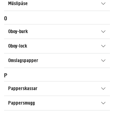
Müslipåse
O
Oboy-burk
Oboy-lock
Omslagspapper
P
Papperskassar
Pappersmugg