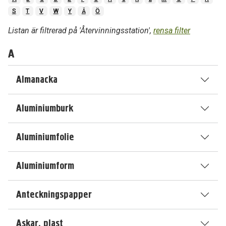
S
T
V
W
Y
Ä
Ö
Listan är filtrerad på 'Återvinningsstation',
rensa filter
A
Almanacka
Aluminiumburk
Aluminiumfolie
Aluminiumform
Anteckningspapper
Askar, plast