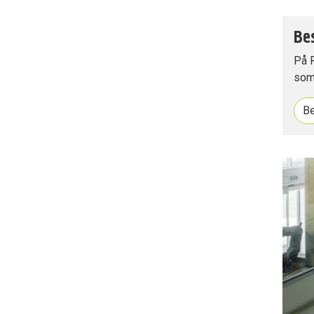
Be
På 
som 
B