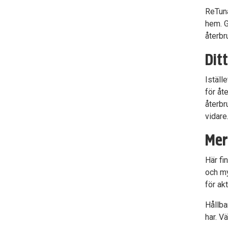
ReTuna
hem. G
återbr
Dit
Iställ
för åt
återbr
vidare
Mer
Här fi
och m
för ak
Hållba
har. V