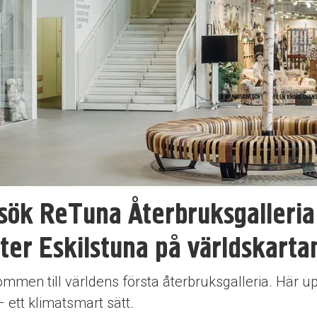
dermeny
dermeny
dermeny
sök ReTuna Återbruksgalleria 
tter Eskilstuna på världskarta
mmen till världens första återbruksgalleria. Här up
– ett klimatsmart sätt.