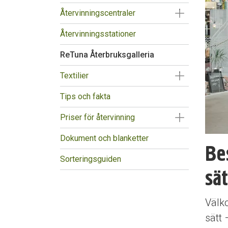
Visa/Göm un
Återvinningscentraler
Återvinningsstationer
ReTuna Återbruksgalleria
Visa/Göm un
Textilier
Tips och fakta
Visa/Göm un
Priser för återvinning
Dokument och blanketter
Be
Sorteringsguiden
sä
Välko
sätt 