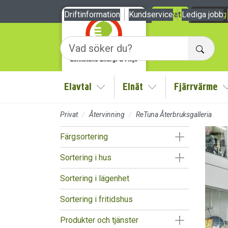
Till sidans huvudinnehåll
Driftinformation
Kundservice
Privat
Lediga jobb
Företag
Sök
Elavtal
Elnät
Fjärrvärme
Visa/Göm undermeny
Visa/Göm undermen
Privat
Återvinning
ReTuna Återbruksgalleria
Visa/Göm un
Färgsortering
Visa/Göm un
Sortering i hus
Sortering i lägenhet
Sortering i fritidshus
Visa/Göm un
Produkter och tjänster