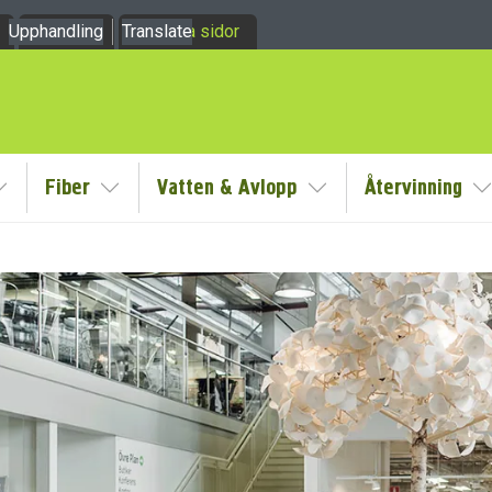
Upphandling
Om oss
Translate
Mina sidor
Fiber
Vatten & Avlopp
Återvinning
y
Visa/Göm undermeny
Visa/Göm undermeny
Visa/Göm undermeny
V
dermeny
dermeny
dermeny