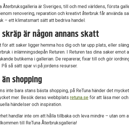
 Återbruksgalleria är Sveriges, till och med världens, första gall
enom renovering, reparation och kreativt återbruk får använda saker
uk – ett klimatsmart sätt att bedriva handel.
t skräp är någon annans skatt
et för att saker ligger hemma hos dig och tar upp plats, eller slä
erbruk i inlämningsdepån Returen. I Returen tas dina saker emot 
ukande butikerna i gallerian. De reparerar, fixar till och gör iordni
. På så sätt spar vi på jordens resurser.
 än shopping
nns inte bara stans bästa shopping, på ReTuna händer det mycket
ycket mer. Besök deras webbplats
retuna.se
för att läsa mer oc
tuella händelser och inspiration.
rhet handlar inte om att hålla tillbaka och leva mindre – utan o
älkommen till ReTuna Återbruksgalleria!