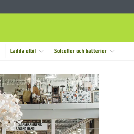
Ladda elbil
Solceller och batterier
isa/Göm undermeny
Visa/Göm undermeny
Visa/Göm