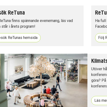
sök ReTuna
ReTu
ReTuna finns spännande evenemang, läs vad
Ha full
står i årets program!
Facebo
esök ReTunas hemsida
Följ
Klimat
Utöver hå
konferens
göra? På 
konferen
Läs me