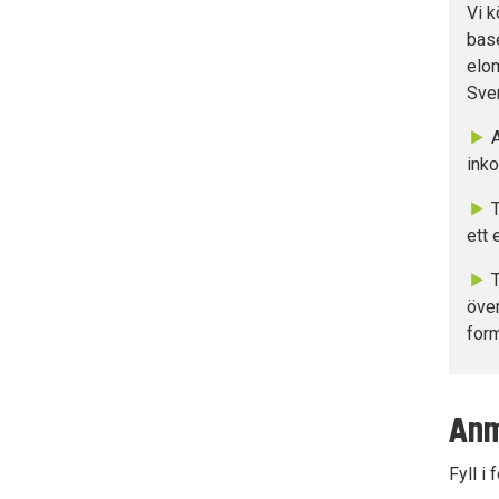
Vi k
base
elom
Sven
A
ink
T
ett 
T
över
for
Anm
Fyll i