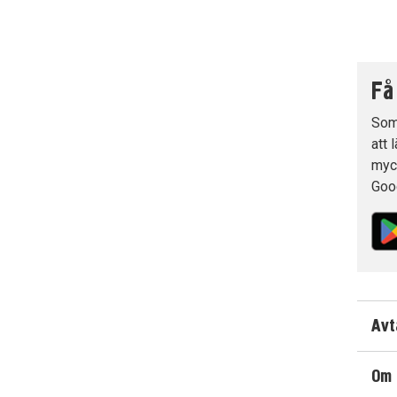
Få
Som 
att 
myck
Goo
Avt
Om 