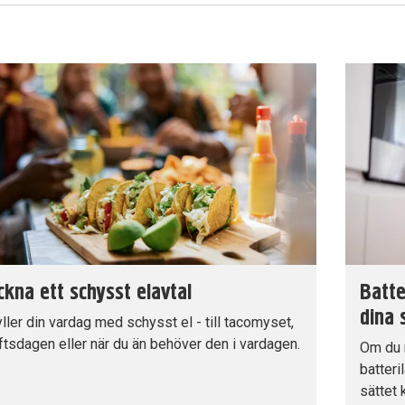
kna ett schysst elavtal
Batte
dina 
yller din vardag med schysst el - till tacomyset,
uftsdagen eller när du än behöver den i vardagen.
Om du r
batteri
sättet 