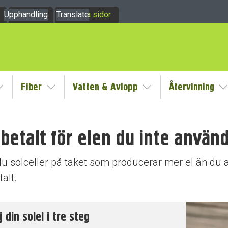
Upphandling
Om oss
Translate
Mina sidor
Fiber
Vatten & Avlopp
Återvinning
y
Visa/Göm undermeny
Visa/Göm undermeny
Visa/Göm undermeny
V
 betalt för elen du inte använ
u solceller på taket som producerar mer el än du an
talt.
j din solel i tre steg