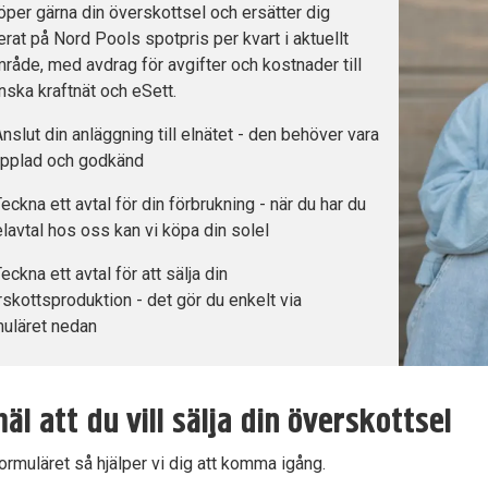
öper gärna din överskottsel och ersätter dig
rat på Nord Pools spotpris per kvart i aktuellt
råde, med avdrag för avgifter och kostnader till
ska kraftnät och eSett.
nslut din anläggning till elnätet - den behöver vara
opplad och godkänd
eckna ett avtal för din förbrukning - när du har du
elavtal hos oss kan vi köpa din solel
eckna ett avtal för att sälja din
skottsproduktion - det gör du enkelt via
muläret nedan
äl att du vill sälja din överskottsel
 formuläret så hjälper vi dig att komma igång.