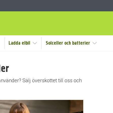
Ladda elbil
Solceller och batterier
isa/Göm undermeny
Visa/Göm undermeny
Visa/Göm
der
vänder? Sälj överskottet till oss och