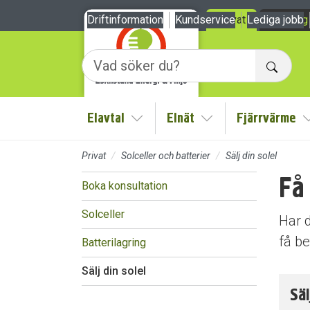
Till sidans huvudinnehåll
Driftinformation
Kundservice
Privat
Lediga jobb
Företag
Sök
Elavtal
Elnät
Fjärrvärme
Visa/Göm undermeny
Visa/Göm undermen
Privat
Solceller och batterier
Sälj din solel
Få
Boka konsultation
Solceller
Har d
få be
Batterilagring
Sälj din solel
Säl