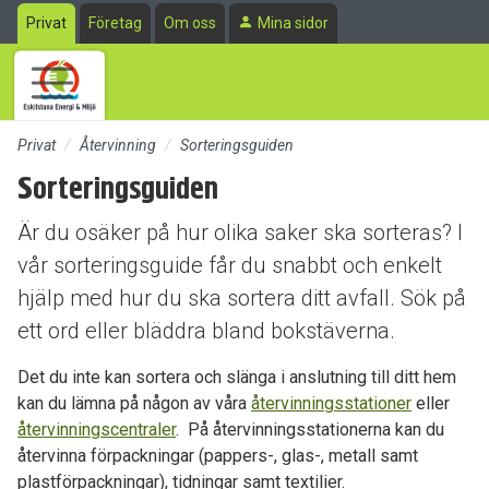
Till sidans huvudinnehåll
Privat
Företag
Om oss
Mina sidor
Privat
Återvinning
Sorteringsguiden
Sorteringsguiden
Är du osäker på hur olika saker ska sorteras? I
vår sorteringsguide får du snabbt och enkelt
hjälp med hur du ska sortera ditt avfall. Sök på
ett ord eller bläddra bland bokstäverna.
Det du inte kan sortera och slänga i anslutning till ditt hem
kan du lämna på någon av våra
återvinningsstationer
eller
återvinningscentraler
. På återvinningsstationerna kan du
återvinna förpackningar (pappers-, glas-, metall samt
plastförpackningar), tidningar samt textilier.