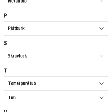
Metalltub
P
Plåtburk
S
Skruvlock
T
Tomatpurétub
Tub