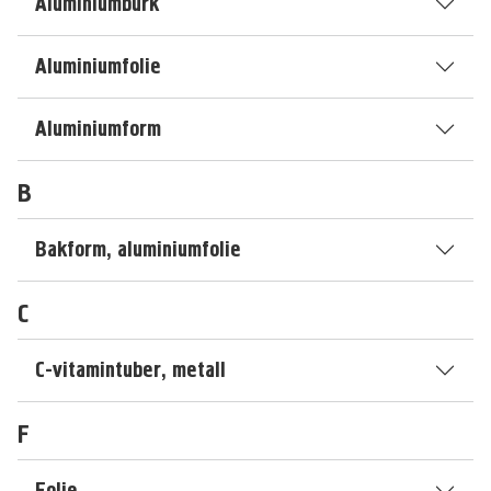
Aluminiumburk
Aluminiumfolie
Aluminiumform
B
Bakform, aluminiumfolie
C
C-vitamintuber, metall
F
Folie