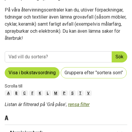
På våra återvinningscentraler kan du, utöver förpackningar,
tidningar och textilier även lämna grovavfall (såsom möbler,
cyklar, keramik) samt farligt avfall (exempelvis målarfärg,
sprayburkar och elektronik). Du kan även lämna saker för
återbruk!
Sök
Visa i bokstavsordning
Gruppera efter "sortera som"
Scrolla till
A
B
C
F
K
L
M
P
S
T
V
Listan är filtrerad på 'Grå påse',
rensa filter
A