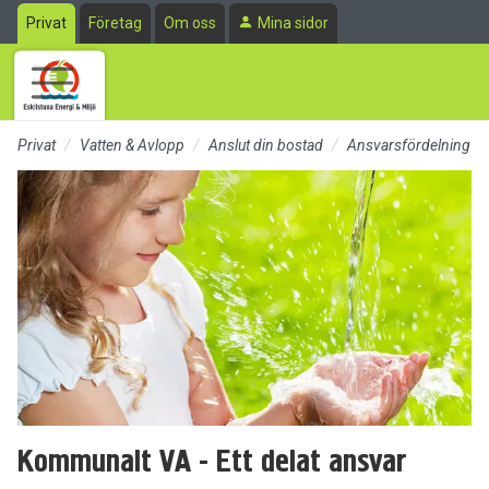
Till sidans huvudinnehåll
Privat
Företag
Om oss
Mina sidor
Privat
Vatten & Avlopp
Anslut din bostad
Ansvarsfördelning
Kommunalt VA - Ett delat ansvar