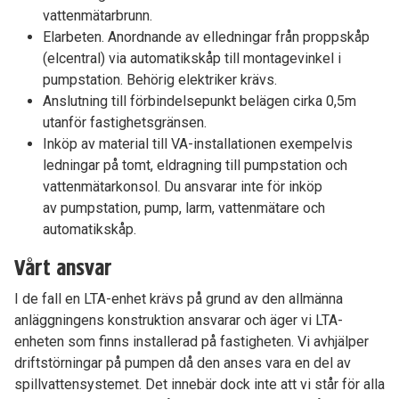
vattenmätar­brunn.
El­arbeten. Anordnande av el­ledningar från proppskåp
(el­central) via automatikskåp till montagevinkel i
pumpstation. Behörig elektriker krävs.
Anslutning till förbindelsepunkt belägen cirka 0,5m
utanför fastighetsgränsen.
Inköp av material till VA-­installationen exempelvis
ledningar på tomt, eldragning till pumpstation och
vattenmätarkonsol. Du ansvarar inte för inköp
av pumpsta­tion, pump, larm, vattenmätare och
automatik­skåp.
Vårt ansvar
I de fall en LTA-enhet krävs på grund av den allmänna
anläggningens konstruktion ansvarar och äger vi LTA-
enheten som finns installerad på fastigheten. Vi avhjälper
driftstörningar på pumpen då den anses vara en del av
spillvattensystemet. Det innebär dock inte att vi står för alla