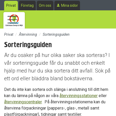
Till sidans huvudinnehåll
Privat
Företag
Om oss
Mina sidor
Privat
Återvinning
Sorteringsguiden
Sorteringsguiden
Är du osäker på hur olika saker ska sorteras? I
vår sorteringsguide får du snabbt och enkelt
hjälp med hur du ska sortera ditt avfall. Sök på
ett ord eller bläddra bland bokstäverna.
Det du inte kan sortera och slänga i anslutning till ditt hem
kan du lämna på någon av våra
återvinningsstationer
eller
återvinningscentraler
. På återvinningsstationerna kan du
återvinna förpackningar (pappers-, glas-, metall samt
plastförpackningar), tidningar samt textilier.