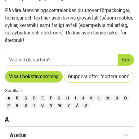
På våra återvinningscentraler kan du, utöver förpackningar,
tidningar och textilier även lämna grovavfall (såsom möbler,
cyklar, keramik) samt farligt avfall (exempelvis målarfärg,
sprayburkar och elektronik). Du kan även lämna saker för
återbruk!
Sök
Visa i bokstavsordning
Gruppera efter "sortera som"
Scrolla till
A
B
C
D
E
F
G
H
I
J
K
L
M
N
O
P
R
S
T
U
V
W
Y
Ä
Ö
A
Aceton