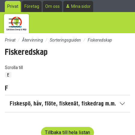
Till sidans huvudinnehåll
Privat
Företag
Om oss
Mina sidor
Privat
Återvinning
Sorteringsguiden
Fiskeredskap
Fiskeredskap
Scrolla till
F
F
Fiskespö, håv, flöte, fiskenät, fiskedrag m.m.
Tillbaka till hela listan