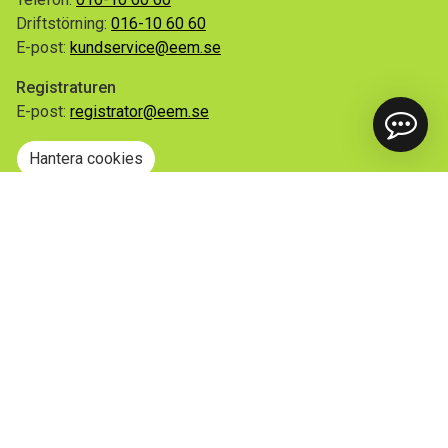
Driftstörning:
016-10 60 60
E-post:
kundservice@eem.se
Registraturen
E-post:
registrator@eem.se
Hantera cookies
Snabblänkar
Mina sidor
Anmäl flytt
Sorteringsguiden
Driftinformation
Begär ut allmän handling
Integritetspolicy
Tillgänglighetsredogörelse