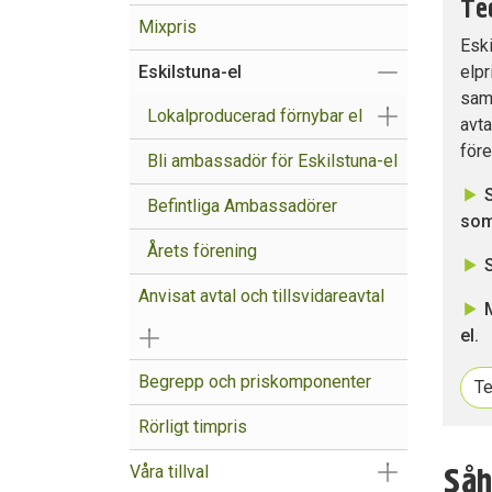
Tec
Mixpris
Eski
Visa/Göm un
Eskilstuna-el
elpr
samt
Visa/Göm un
Lokalproducerad förnybar el
avta
före
Bli ambassadör för Eskilstuna-el
Befintliga Ambassadörer
som
Årets förening
S
Anvisat avtal och tillsvidareavtal
el.
Visa/Göm undermeny
Begrepp och priskomponenter
Te
Rörligt timpris
Visa/Göm un
Såh
Våra tillval