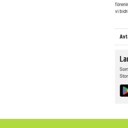
föreni
vi bid
Avt
La
Som 
Stor