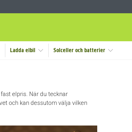
Ladda elbil
Solceller och batterier
isa/Göm undermeny
Visa/Göm undermeny
Visa/Göm
fast elpris. När du tecknar
livet och kan dessutom välja vilken