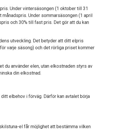
pris. Under vintersäsongen (1 oktober till 31
rligt månadspris. Under sommarsäsongen (1 april
pris och 30% till fast pris. Det gör att du kan
ns utveckling. Det betyder att ditt elpris
nför varje säsong) och det rörliga priset kommer
net du använder elen, utan elkostnaden styrs av
minska din elkostnad.
ditt elbehov i förväg. Därför kan avtalet börja
skilstuna-el får möjlighet att bestämma vilken