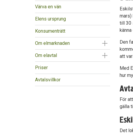
Värva en vän
Eskils
mars) 
Elens ursprung
till 3
känna 
Konsumenträtt
Den fa
Visa/Göm un
Om elmarknaden
kommer
Visa/Göm un
Om elavtal
att va
Priser
Med Es
hur my
Avtalsvillkor
Avta
För at
gälla 
Eski
Det lo