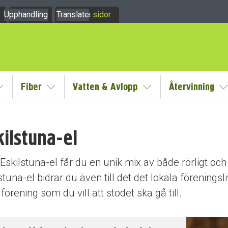
Upphandling
Om oss
Translate
Mina sidor
Fiber
Vatten & Avlopp
Återvinning
y
Visa/Göm undermeny
Visa/Göm undermeny
Visa/Göm undermeny
V
kilstuna-el
dermeny
skilstuna-el får du en unik mix av både rörligt och 
stuna-el bidrar du även till det det lokala förenings
 förening som du vill att stödet ska gå till.
dermeny