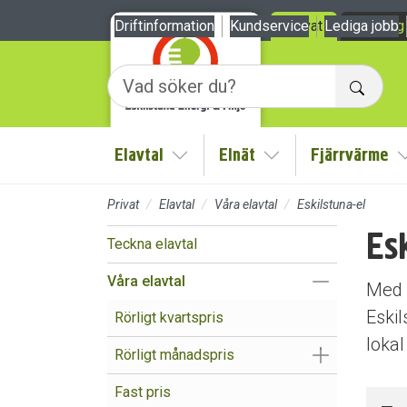
Till sidans huvudinnehåll
Driftinformation
Kundservice
Privat
Lediga jobb
Företag
Sök
Elavtal
Elnät
Fjärrvärme
Visa/Göm undermeny
Visa/Göm undermen
Privat
Elavtal
Våra elavtal
Eskilstuna-el
Es
Teckna elavtal
Visa/Göm un
Våra elavtal
Med E
Eskil
Rörligt kvartspris
lokal
Visa/Göm un
Rörligt månadspris
Fast pris