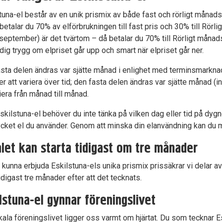
tuna-el består av en unik prismix av både fast och rörligt månads
betalar du 70% av elförbrukningen till fast pris och 30% till Rö
0 september) är det tvärtom – då betalar du 70% till Rörligt månads
dig trygg om elpriset går upp och smart när elpriset går ner.
sta delen ändras var sjätte månad i enlighet med terminsmarknade
dermeny
 att variera över tid; den fasta delen ändras var sjätte månad (i
dermeny
riera från månad till månad.
kilstuna-el behöver du inte tänka på vilken dag eller tid på dyg
cket el du använder. Genom att minska din elanvändning kan du 
let kan starta tidigast om tre månader
t kunna erbjuda Eskilstuna-els unika prismix prissäkrar vi delar av 
tidigast tre månader efter att det tecknats.
lstuna-el gynnar föreningslivet
kala föreningslivet ligger oss varmt om hjärtat. Du som tecknar E