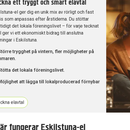
kna ett tryggt och smart elavtal
lstuna-el ger dig en unik mix av rörligt och fast
dermeny
is som anpassas efter årstiderna. Du stöttar
idigt det lokala föreningslivet – för varje tecknat
dermeny
l ger vi ett ekonomiskt bidrag till anslutna
ningar i Eskilstuna.
Större trygghet på vintern, fler möjligheter på
maren.
tötta det lokala föreningslivet.
Möjlighet att lägga till lokalproducerad förnybar
ckna elavtal
dermeny
är fungerar Eskilstuna-el