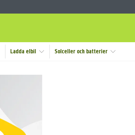
Ladda elbil
Solceller och batterier
isa/Göm undermeny
Visa/Göm undermeny
Visa/Göm