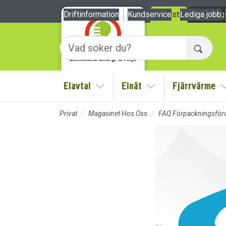
Till sidans huvudinnehåll
Driftinformation
Kundservice
Privat
Lediga jobb
Företag
Sök
Elavtal
Elnät
Fjärrvärme
Visa/Göm undermeny
Visa/Göm undermen
Privat
Magasinet Hos Oss
FAQ Förpackningsför