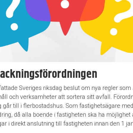
ackningsförordningen
 fattade Sveriges riksdag beslut om nya regler som
åll och verksamheter att sortera sitt avfall. Föror
 går till i flerbostadshus. Som fastighetsägare med
dring, då alla boende i fastigheten ska ha möjlighet 
ar i direkt anslutning till fastigheten innan den 1 ja