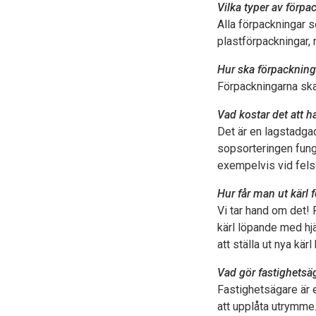
Vilka typer av förp
Alla förpackningar s
plastförpackningar,
Hur ska förpackning
Förpackningarna ska 
Vad kostar det att h
Det är en lagstadga
sopsorteringen fung
exempelvis vid felsor
Hur får man ut kärl f
Vi tar hand om det! 
kärl löpande med hj
att ställa ut nya kär
Vad gör fastighetsäg
Fastighetsägare är e
att upplåta utrymme.