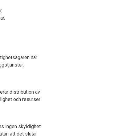
r,
ar.
tighetsägaren när
gstjänster,
erar distribution av
lighet och resurser
nns ingen skyldighet
tan att det slutar