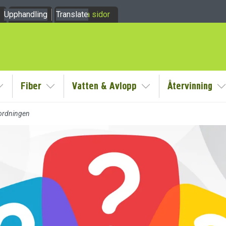
Upphandling
Om oss
Translate
Mina sidor
Fiber
Vatten & Avlopp
Återvinning
y
Visa/Göm undermeny
Visa/Göm undermeny
Visa/Göm undermeny
V
ordningen