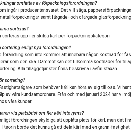
ackningar omfattas av förpackningsförordningen?
om ingår i producentansvaret. Det vill säga, pappersförpackninga
 metallförpackningar samt färgade- och ofärgade glasförpackning
arna sorteras?
sorteras upp i enskilda kärl per förpackningskategori.
a sortering enligt nya förordningen?
d förändring som inte kommer att innebära någon kostnad för fas
erar som den ska. Däremot kan det tillkomma kostnader för tilläg
tering. Alla tilläggstjänster finns beskrivna i avfallstaxan.
ör sortering?
Fastighetsägare som behöver kärl kan höra av sig till oss. Vi hant
älp av våra kundsamordnare. Från och med januari 2024 har vi möj
l hos våra kunder.
aren vid platsbrist om fler kärl inte ryms?
nligt förordningen skyldiga att upplåta plats för kärl, men det fi
 I teorin borde det kunna gå att dela kärl med en grann-fastighet u