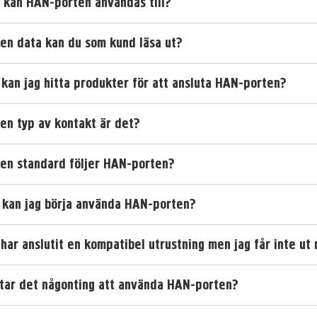
 kan HAN-porten användas till?
ken data kan du som kund läsa ut?
dermeny
 kan jag hitta produkter för att ansluta HAN-porten?
ken typ av kontakt är det?
dermeny
dermeny
ken standard följer HAN-porten?
 kan jag börja använda HAN-porten?
dermeny
 har anslutit en kompatibel utrustning men jag får inte ut
dermeny
tar det någonting att använda HAN-porten?