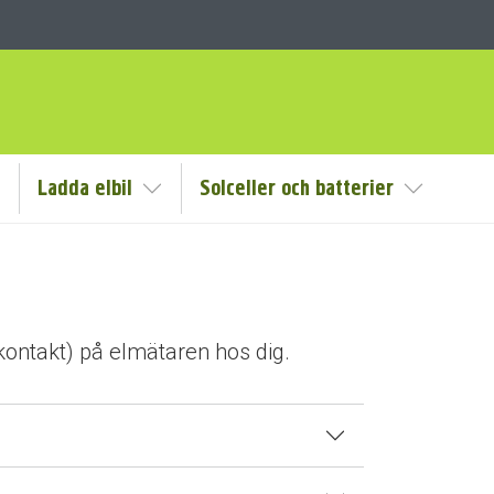
Ladda elbil
Solceller och batterier
isa/Göm undermeny
Visa/Göm undermeny
Visa/Göm
ontakt) på elmätaren hos dig.