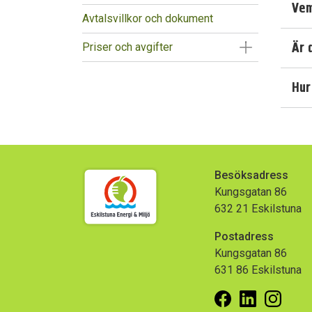
Vem
Avtalsvillkor och dokument
Är 
Visa/Göm un
Priser och avgifter
Hur
Besöksadress
Kungsgatan 86
632 21 Eskilstuna
Postadress
Kungsgatan 86
631 86 Eskilstuna
Facebook
Linkedin
Insta