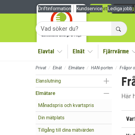
Till sidans huvudinnehåll
Driftinformation
Kundservice
Privat
Lediga jobb
Företag
Sök
Elavtal
Elnät
Fjärrvärme
Visa/Göm undermeny
Visa/Göm undermen
Privat
Elnät
Elmätare
HAN-porten
Frågor 
Fr
Visa/Göm un
Elanslutning
Visa/Göm un
Elmätare
Här 
Månadspris och kvartspris
Din mätplats
Var
Tillgång till dina mätvärden