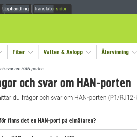
Upphandling
Om oss
Translate
Mina sidor
Fiber
Vatten & Avlopp
Återvinning
y
Visa/Göm undermeny
Visa/Göm undermeny
Visa/Göm undermeny
V
och svar om HAN-porten
ågor och svar om HAN-porten
dermeny
dermeny
hittar du frågor och svar om HAN-porten (P1/RJ12-k
för finns det en HAN-port på elmätaren?