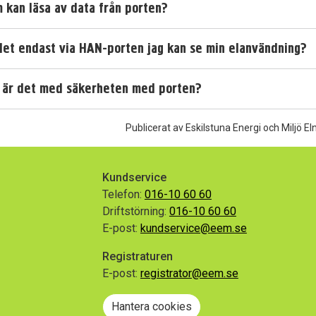
 kan läsa av data från porten?
det endast via HAN-porten jag kan se min elanvändning?
dermeny
 är det med säkerheten med porten?
Publicerat av Eskilstuna Energi och Miljö El
Kundservice
Telefon:
016-10 60 60
Driftstörning:
016-10 60 60
E-post:
kundservice@eem.se
Registraturen
E-post:
registrator@eem.se
gram
Hantera cookies