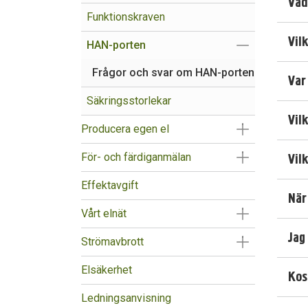
Vad
Funktionskraven
Vil
Visa/Göm un
HAN-porten
Frågor och svar om HAN-porten
Var
Säkringsstorlekar
Vil
Visa/Göm un
Producera egen el
Visa/Göm un
För- och färdiganmälan
Vil
Effektavgift
När
Visa/Göm un
Vårt elnät
Jag
Visa/Göm un
Strömavbrott
Elsäkerhet
Kos
Ledningsanvisning