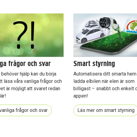
dermeny
dermeny
iga frågor och svar
Smart styrning
behöver hjälp kan du börja
Automatisera ditt smarta hem
t läsa våra vanliga frågor och
ladda elbilen när elen är som
Det är möjligt att svaret redan
billigast – snabbt och enkelt d
där!
appen!
dermeny
vanliga frågor och svar
Läs mer om smart styrning