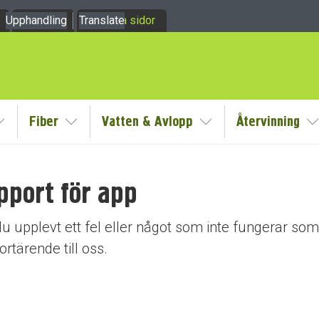
Upphandling
Om oss
Translate
Mina sidor
Fiber
Vatten & Avlopp
Återvinning
y
Visa/Göm undermeny
Visa/Göm undermeny
Visa/Göm undermeny
V
pport för app
dermeny
u upplevt ett fel eller något som inte fungerar som 
rtärende till oss.