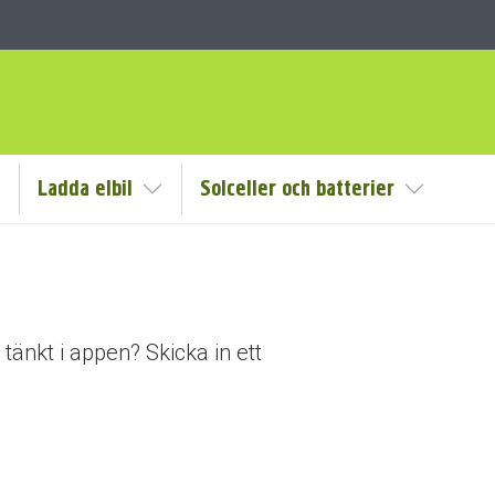
Ladda elbil
Solceller och batterier
isa/Göm undermeny
Visa/Göm undermeny
Visa/Göm
tänkt i appen? Skicka in ett