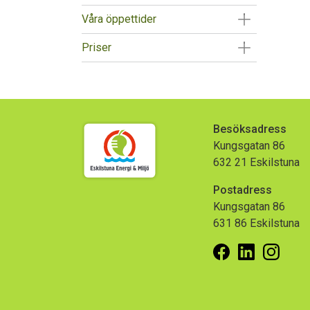
Visa/Göm un
Våra öppettider
Visa/Göm un
Priser
Besöksadress
Kungsgatan 86
632 21 Eskilstuna
Postadress
Kungsgatan 86
631 86 Eskilstuna
Facebook
Linkedin
Insta