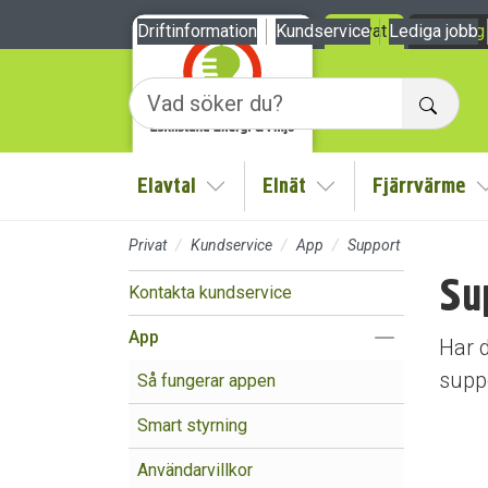
Till sidans huvudinnehåll
Driftinformation
Kundservice
Privat
Lediga jobb
Företag
Sök
Elavtal
Elnät
Fjärrvärme
Visa/Göm undermeny
Visa/Göm undermen
Privat
Kundservice
App
Support
Su
Kontakta kundservice
Visa/Göm un
App
Har d
suppo
Så fungerar appen
Smart styrning
Användarvillkor