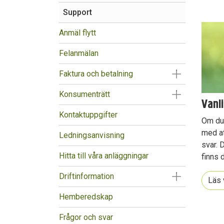
Support
Anmäl flytt
Felanmälan
Visa/Göm un
Faktura och betalning
Visa/Göm un
Konsumenträtt
Vanl
Kontaktuppgifter
Om du 
med at
Ledningsanvisning
svar. 
Hitta till våra anläggningar
finns 
Visa/Göm un
Driftinformation
Läs 
Hemberedskap
Frågor och svar