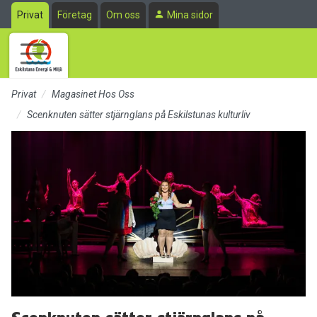
Till sidans huvudinnehåll
Privat
Företag
Om oss
Mina sidor
Privat
Magasinet Hos Oss
Scenknuten sätter stjärnglans på Eskilstunas kulturliv