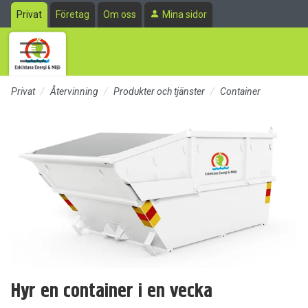
Till sidans huvudinnehåll
Privat
Företag
Om oss
Mina sidor
Privat
Återvinning
Produkter och tjänster
Container
Hyr en container i en vecka