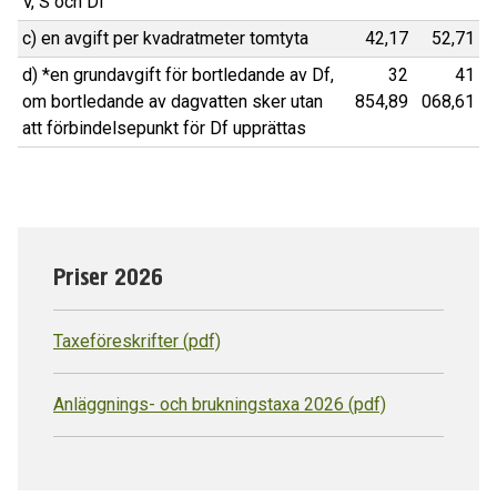
V, S och Df
c) en avgift per kvadratmeter tomtyta
42,17
52,71
d) *en grundavgift för bortledande av Df,
32
41
om bortledande av dagvatten sker utan
854,89
068,61
att förbindelsepunkt för Df upprättas
Priser 2026
Taxeföreskrifter (pdf)
Anläggnings- och brukningstaxa 2026 (pdf)