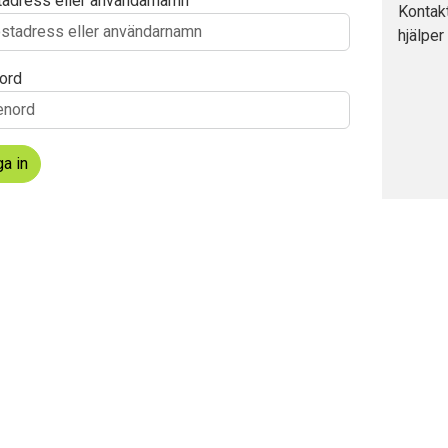
tadress eller användarnamn
Kontak
hjälper
dermeny
ord
dermeny
a in
dermeny