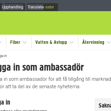
Upphandling
Om oss
Translate
Mina sidor
Fiber
Vatten & Avlopp
Återvinning
y
Visa/Göm undermeny
Visa/Göm undermeny
Visa/Göm undermeny
V
ga in
gga in som ambassadör
dermeny
 in som ambassadör för att få tillgång till marknad
ör att ta del av de senaste nyheterna.
dermeny
a in
Sakna