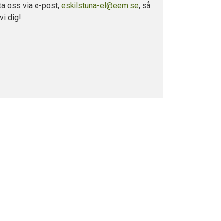
ta oss via e-post,
eskilstuna-el@eem.se
, så
 vi dig!