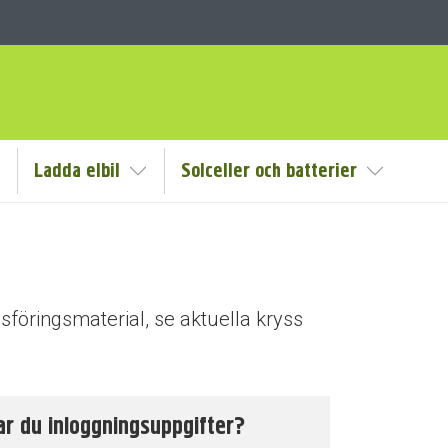
Ladda elbil
Solceller och batterier
isa/Göm undermeny
Visa/Göm undermeny
Visa/Göm
sföringsmaterial, se aktuella kryss
r du inloggningsuppgifter?