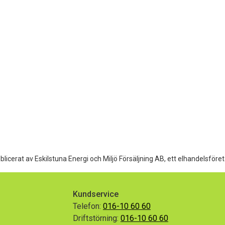
dermeny
dermeny
blicerat av Eskilstuna Energi och Miljö Försäljning AB, ett elhandelsföret
Kundservice
Telefon:
016-10 60 60
Driftstörning:
016-10 60 60