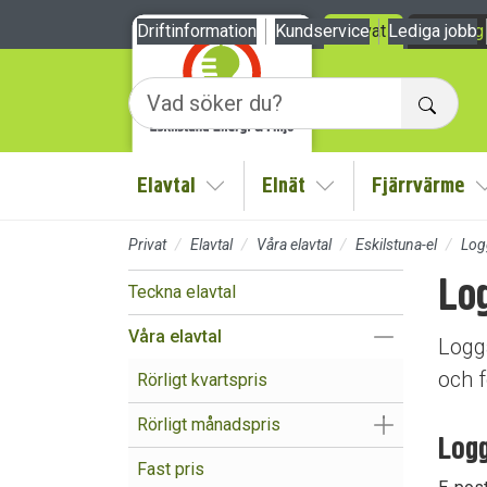
Till sidans huvudinnehåll
Driftinformation
Kundservice
Privat
Lediga jobb
Företag
Sök
Elavtal
Elnät
Fjärrvärme
Visa/Göm undermeny
Visa/Göm undermen
Privat
Elavtal
Våra elavtal
Eskilstuna-el
Log
Lo
Teckna elavtal
Visa/Göm un
Våra elavtal
Logga
och f
Rörligt kvartspris
Visa/Göm un
Rörligt månadspris
Logg
Fast pris