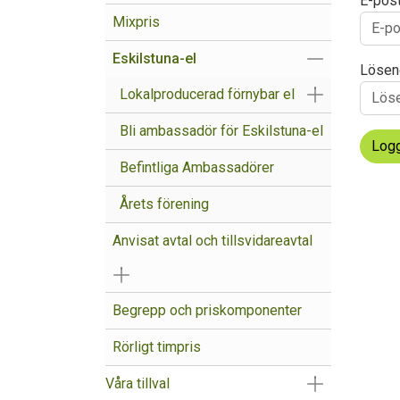
E-pos
Mixpris
Visa/Göm un
Eskilstuna-el
Lösen
Visa/Göm un
Lokalproducerad förnybar el
Bli ambassadör för Eskilstuna-el
Logg
Befintliga Ambassadörer
Årets förening
Anvisat avtal och tillsvidareavtal
Visa/Göm undermeny
Begrepp och priskomponenter
Rörligt timpris
Visa/Göm un
Våra tillval