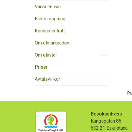
Värva en vän
Elens ursprung
Konsumenträtt
Visa/Göm un
Om elmarknaden
Visa/Göm un
Om elavtal
Priser
Avtalsvillkor
Pu
Besöksadress
Kungsgatan 86
632 21 Eskilstuna