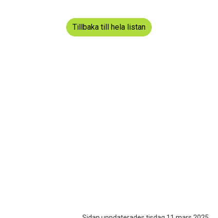
Tillbaka till hela listan
Sidan uppdaterades tisdag 11 mars 2025.