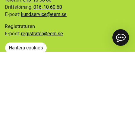
Driftstörning:
016-10 60 60
E-post:
kundservice@eem.se
Registraturen
E-post:
registrator@eem.se
Hantera cookies
Snabblänkar
Mina sidor
Anmäl flytt
Sorteringsguiden
Driftinformation
Begär ut allmän handling
Integritetspolicy
Tillgänglighetsredogörelse