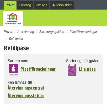
Till sidans huvudinnehåll
Privat
Företag
Om oss
Mina sidor
Privat
Återvinning
Sorteringsguiden
Plastförpackningar
Refillpåse
Refillpåse
Sortera som
Sortering i färgpåse
Plastförpackningar
Lila påse
Kan lämnas till
Återvinningscentral
Återvinningsstation