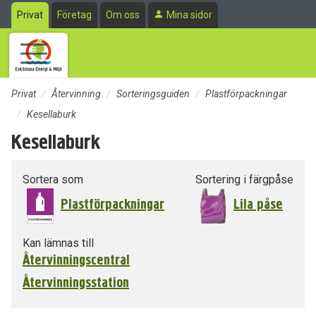
Till sidans huvudinnehåll
Privat
Företag
Om oss
Mina sidor
Privat
Återvinning
Sorteringsguiden
Plastförpackningar
Kesellaburk
Kesellaburk
Sortera som
Sortering i färgpåse
Plastförpackningar
Lila påse
Kan lämnas till
Återvinningscentral
Återvinningsstation