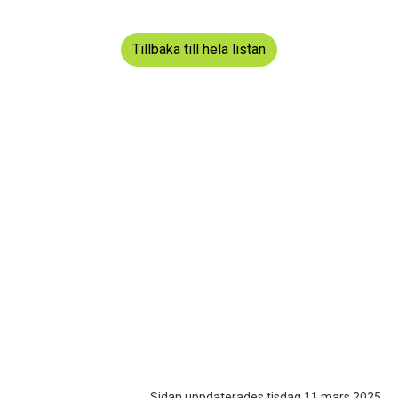
Tillbaka till hela listan
Sidan uppdaterades tisdag 11 mars 2025.