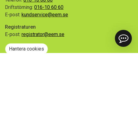
Driftstörning:
016-10 60 60
E-post:
kundservice@eem.se
Registraturen
E-post:
registrator@eem.se
Hantera cookies
Snabblänkar
Mina sidor
Anmäl flytt
Sorteringsguiden
Driftinformation
Begär ut allmän handling
Integritetspolicy
Tillgänglighetsredogörelse