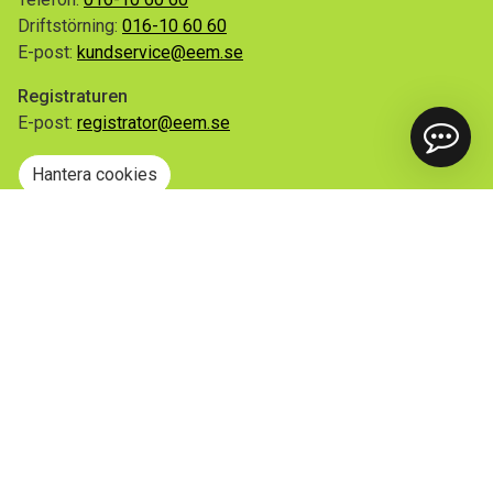
Driftstörning:
016-10 60 60
E-post:
kundservice@eem.se
Registraturen
E-post:
registrator@eem.se
Hantera cookies
Snabblänkar
Mina sidor
Anmäl flytt
Sorteringsguiden
Driftinformation
Begär ut allmän handling
Integritetspolicy
Tillgänglighetsredogörelse