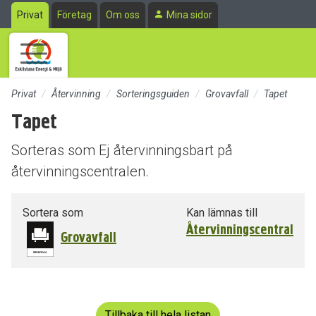
Till sidans huvudinnehåll
Privat
Företag
Om oss
Mina sidor
Privat
Återvinning
Sorteringsguiden
Grovavfall
Tapet
Tapet
Sorteras som Ej återvinningsbart på
återvinningscentralen.
Sortera som
Kan lämnas till
Återvinningscentral
Grovavfall
Tillbaka till hela listan