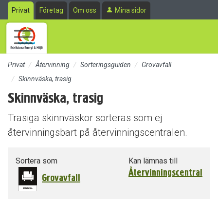
Till sidans huvudinnehåll
Privat
Företag
Om oss
Mina sidor
Privat
Återvinning
Sorteringsguiden
Grovavfall
Skinnväska, trasig
Skinnväska, trasig
Trasiga skinnväskor sorteras som ej
återvinningsbart på återvinningscentralen.
Sortera som
Kan lämnas till
Återvinningscentral
Grovavfall