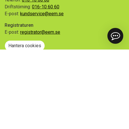
Driftstörning:
016-10 60 60
E-post:
kundservice@eem.se
Registraturen
E-post:
registrator@eem.se
Hantera cookies
Snabblänkar
Mina sidor
Anmäl flytt
Sorteringsguiden
Driftinformation
Begär ut allmän handling
Integritetspolicy
Tillgänglighetsredogörelse