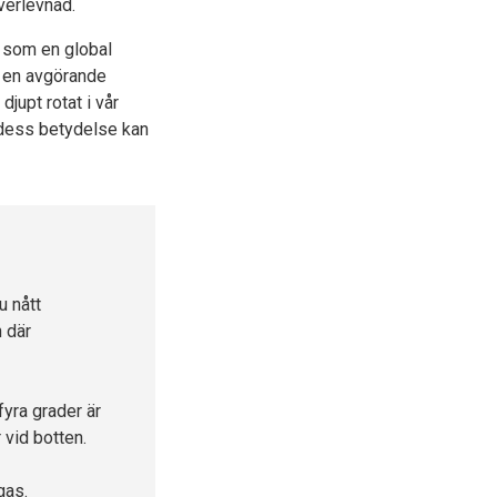
verlevnad.
r som en global
r en avgörande
jupt rotat i vår
å dess betydelse kan
u nått
n där
fyra grader är
r vid botten.
 gas.