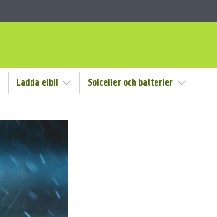
Ladda elbil
Solceller och batterier
isa/Göm undermeny
Visa/Göm undermeny
Visa/Göm