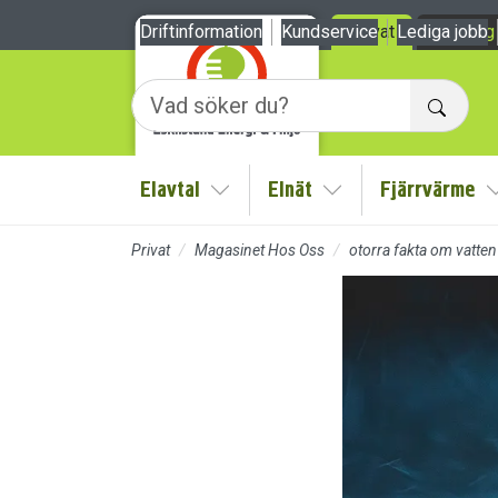
Till sidans huvudinnehåll
Driftinformation
Kundservice
Privat
Lediga jobb
Företag
Sök
Elavtal
Elnät
Fjärrvärme
Visa/Göm undermeny
Visa/Göm undermen
Privat
Magasinet Hos Oss
otorra fakta om vatten