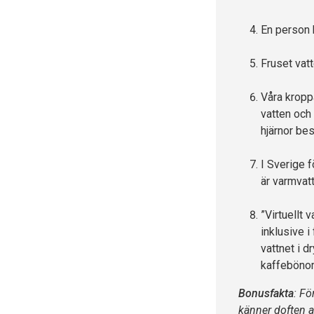
En person 
Fruset vatt
Våra kroppa
vatten och 
hjärnor bes
I Sverige f
är varmvatt
”Virtuellt 
inklusive i
vattnet i 
kaffebönor
Bonusfakta
: Fö
känner doften a