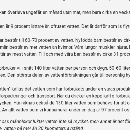
kan överleva ungefär en månad utan mat, men bara cirka en vecka
en är 9 procent lättare än ofruset vatten. Det är därför som is flyt
r består till 60-70 procent av vatten. Nyfödda barn består av ci
män består av mer vatten än kvinnor. Våra lungor, muskler, njurar, 
tår av mest vatten. Till och med våra ben består av cirka 31 proce
örbrukar vi i snitt 140 liter vatten per person och dygn. 50-60 lite
en. Den största delen av vattenförbrukningen går till personlig h
vatten” kallas det vatten som har förbrukats under en varas prod
 förpackningar och transport. När du dricker en kopp kaffe förbruk
drycken. Här räknas också de 130 liter vatten som behövs för att
. Av allt vatten som vi konsumerar under en dag är 97 procent osy
r oss människor luktar vatten inte så mycket, men annat är det fö
v vatten på mer än 20 kilometers avstånd.