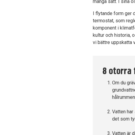
många sätt. I sina o
I flytande form ger
termostat, som regl
komponent i klimatfö
kultur och historia
vi bättre uppskatta v
8 otorra
Om du gräv
grundvattne
hålrummen ä
Vatten har 
det som tyn
Vatten är d