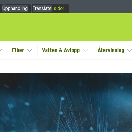
Upphandling
Om oss
Translate
Mina sidor
Fiber
Vatten & Avlopp
Återvinning
y
Visa/Göm undermeny
Visa/Göm undermeny
Visa/Göm undermeny
V