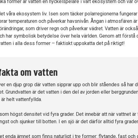
lika former är vatten en nyckelspelare i vårt ekosystem och vår ö
 det våra ekosystem liv. Isen som täcker polarregionerna fungera
erar temperaturen och påverkar havsnivån. Ångan i atmosfären ä
rändringar, som driver regn och påverkar vädret. Vatten är också d
, och har symbolisk betydelse över hela världen. Genom att först
atten i alla dess former – faktiskt uppskatta det på riktigt!
 fakta om vatten
er en djup grop där vatten sipprar upp och blir ståendes så har d
t. Grundvatten är det vatten i den del av jorden eller berggrunde
r helt vattenfyllda.
som högst densitet vid fyra grader. Det innebär att när vattnet är 
gst och sjunker till botten. I en sjö är det därför alltid fyra grade
et enda ämnet som finns naturligt i tre former: flytande, fast och