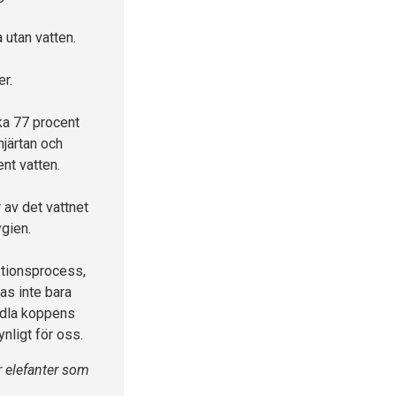
 utan vatten.
er.
rka 77 procent
hjärtan och
nt vatten.
r av det vattnet
ygien.
uktionsprocess,
as inte bara
 odla koppens
nligt för oss.
r elefanter som