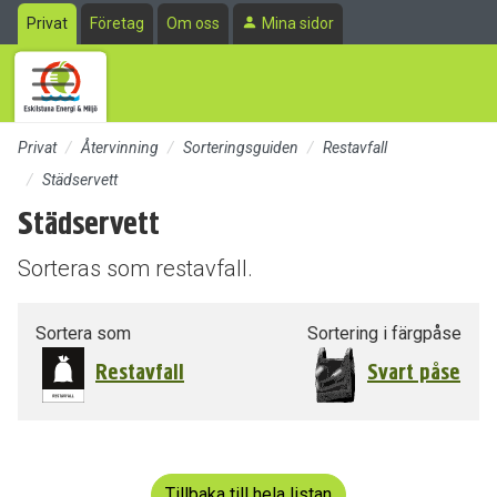
Till sidans huvudinnehåll
Privat
Företag
Om oss
Mina sidor
Privat
Återvinning
Sorteringsguiden
Restavfall
Städservett
Städservett
Sorteras som restavfall.
Sortera som
Sortering i färgpåse
Restavfall
Svart påse
Tillbaka till hela listan