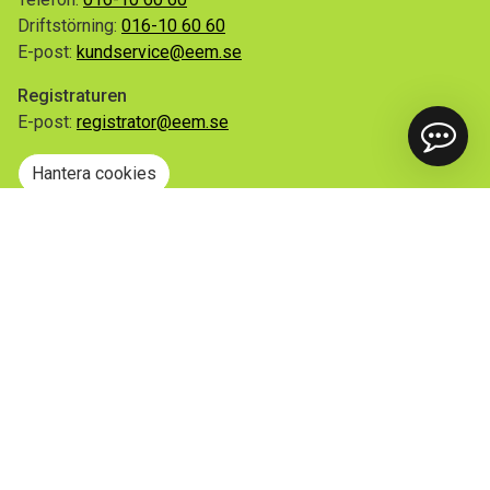
Driftstörning:
016-10 60 60
E-post:
kundservice@eem.se
Registraturen
E-post:
registrator@eem.se
Hantera cookies
Snabblänkar
Mina sidor
Anmäl flytt
Sorteringsguiden
Driftinformation
Begär ut allmän handling
Integritetspolicy
Tillgänglighetsredogörelse