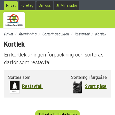
Till sidans huvudinnehåll
Privat
Företag
Om oss
Mina sidor
Privat
Återvinning
Sorteringsguiden
Restavfall
Kortlek
Kortlek
En kortlek är ingen förpackning och sorteras
därför som restavfall.
Sortera som
Sortering i färgpåse
Restavfall
Svart påse
Tillbaka till hela listan