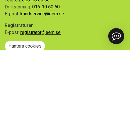
Driftstörning:
016-10 60 60
E-post:
kundservice@eem.se
Registraturen
E-post:
registrator@eem.se
Hantera cookies
Snabblänkar
Mina sidor
Anmäl flytt
Sorteringsguiden
Driftinformation
Begär ut allmän handling
Integritetspolicy
Tillgänglighetsredogörelse