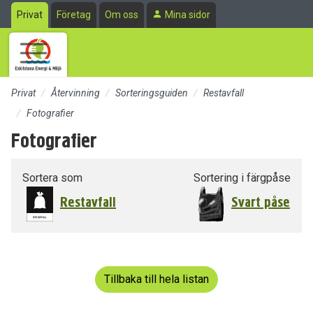
Till sidans huvudinnehåll
Privat
Företag
Om oss
Mina sidor
Privat
Återvinning
Sorteringsguiden
Restavfall
Fotografier
Fotografier
Sortera som
Sortering i färgpåse
Restavfall
Svart påse
Tillbaka till hela listan