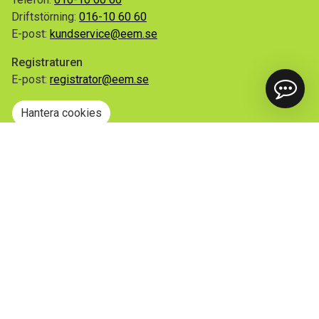
Driftstörning:
016-10 60 60
E-post:
kundservice@eem.se
Registraturen
E-post:
registrator@eem.se
Hantera cookies
Snabblänkar
Mina sidor
Anmäl flytt
Sorteringsguiden
Driftinformation
Begär ut allmän handling
Integritetspolicy
Tillgänglighetsredogörelse