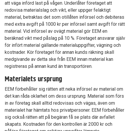
att väga införd last på vågen. Underlåter företaget att
redovisa materialslag och vikt, eller uppger felaktigt
material, betraktas det som otillåten införsel och debiteras
med extra avgift på 1000 kr per införsel samt avgift för rätt
material. Vid införsel av ovägt material gör EEM en
beräknad vikt med påslag på 10 %. Företaget ansvarar själv
för infört material gällande materialuppgifter, vägning och
kostnader. Kör företaget för annan kunds räkning skall
medgivande av detta ske från EEM innan material kan
registreras på annan kund än transportören.
Materialets ursprung
EEM förbehåller sig rätten att neka införsel av material om
det kan råda oklarhet om dess ursprung. Material som förs
in av företag skall alltid redovisas och vägas, även om
materialet har hämtats hos privatpersoner. EEM förbehåller
sig också rätten att på begäran få se plats där avfallet
skapats. Kostnaden för den kontrollen är 2000 kr och