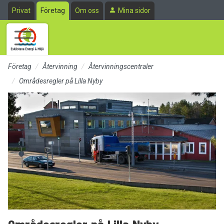
Till sidans huvudinnehåll
Privat
Företag
Om oss
Mina sidor
Företag
Återvinning
Återvinningscentraler
Områdesregler på Lilla Nyby