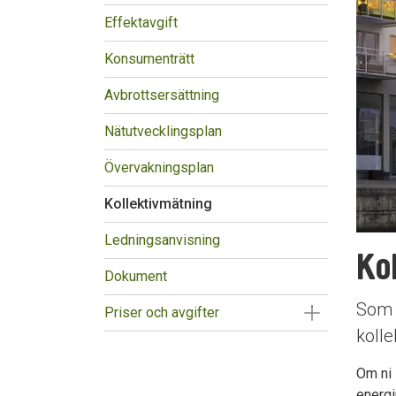
Effektavgift
Konsumenträtt
Avbrottsersättning
Nätutvecklingsplan
Övervakningsplan
Kollektivmätning
Ledningsanvisning
Ko
Dokument
Som b
Visa/Göm un
Priser och avgifter
kolle
Om ni 
energi