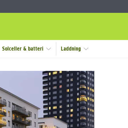
Solceller & batteri
Laddning
/Göm undermeny
Visa/Göm undermeny
Visa/Göm undermen