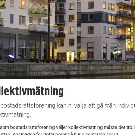
llektivmätning
ostadsrättsförening kan ni välja att gå från indivi
dermeny
ktivmätning.
som bostadsrättsförening väljer kollektivmätning måste det trol
uttag. Kostnaden för detta beror på hur elcentralen ser ut.