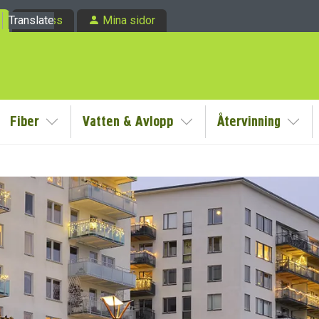
Translate
Om oss
Mina sidor
Fiber
Vatten & Avlopp
Återvinning
a/Göm undermeny
Visa/Göm undermeny
Visa/Göm undermeny
Visa
dermeny
dermeny
dermeny
dermeny
dermeny