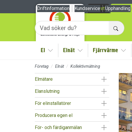
Till sidans huvudinnehåll
Driftinformation
Kundservice
Privat
Upphandling
Företag
Sök
El
Elnät
Fjärrvärme
Visa/Göm undermeny
Visa/Göm undermeny
Vis
Företag
Elnät
Kollektivmätning
Visa/Göm un
Elmätare
Visa/Göm un
Elanslutning
Visa/Göm un
För elinstallatörer
Visa/Göm un
Producera egen el
Visa/Göm un
För- och färdiganmälan