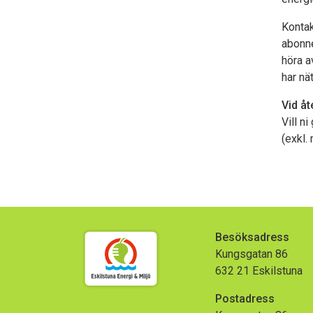
Kontak
abonne
höra a
har nä
Vid å
Vill n
(exkl.
Besöksadress
Kungsgatan 86
632 21 Eskilstuna
Postadress