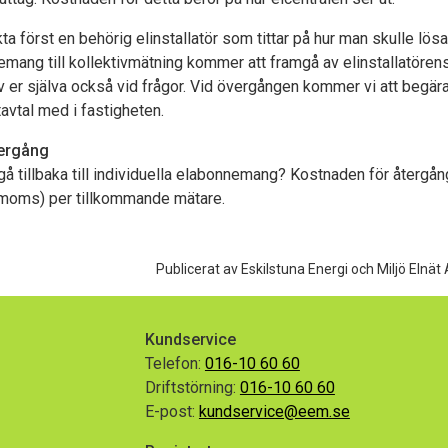
ta först en behörig elinstallatör som tittar på hur man skulle lösa 
mang till kollektivmätning kommer att framgå av elinstallatörens 
v er själva
också vid frågor. Vid övergången kommer vi att begära 
tavtal med i fastigheten.
tergång
i gå tillbaka till individuella elabonnemang? Kostnaden för återgån
 moms) per tillkommande mätare.
Publicerat av Eskilstuna Energi och Miljö Elnät 
Kundservice
Telefon:
016-10 60 60
Driftstörning:
016-10 60 60
E-post:
kundservice@eem.se