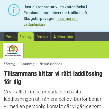
Till sidans huvudinnehåll
Just nu reparerar vi en vattenläcka i
Fröslunda som påverkar trafiken på
Skogstorpsvägen.
Läs mer om
vattenläckan.
Privat
Företag
Om oss
Mina sidor
Företag
Laddning
Beställ laddbox
Tillsammans hittar vi rätt laddlösning
för dig
Vi vill alltid kunna erbjuda den bästa
laddlösningen utifrån era behov. Därför börjar
vi med en personlig kontakt där vi går igenom