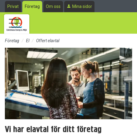
Till sidans huvudinnehåll
Privat
Företag
Om oss
Mina sidor
Företag
El
Offert elavtal
Vi har elavtal för ditt företag