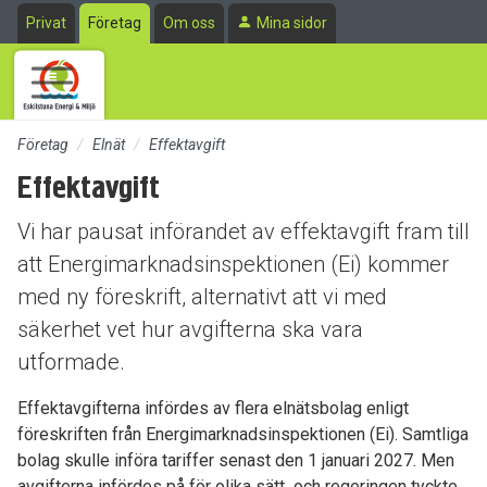
Till sidans huvudinnehåll
Privat
Företag
Om oss
Mina sidor
Företag
Elnät
Effektavgift
Effektavgift
Vi har pausat införandet av effektavgift fram till
att Energimarknadsinspektionen (Ei) kommer
med ny föreskrift, alternativt att vi med
säkerhet vet hur avgifterna ska vara
utformade.
Effektavgifterna infördes av flera elnätsbolag enligt
föreskriften från Energimarknadsinspektionen (Ei). Samtliga
bolag skulle införa tariffer senast den 1 januari 2027. Men
avgifterna infördes på för olika sätt och regeringen tyckte