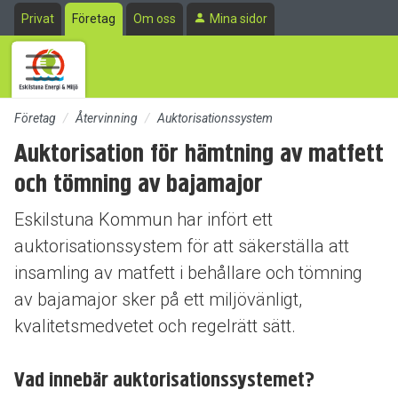
Till sidans huvudinnehåll
Privat
Företag
Om oss
Mina sidor
Företag
Återvinning
Auktorisationssystem
Auktorisation för hämtning av matfett
och tömning av bajamajor
Eskilstuna Kommun har infört ett
auktorisationssystem för att säkerställa att
insamling av matfett i behållare och tömning
av bajamajor sker på ett miljövänligt,
kvalitetsmedvetet och regelrätt sätt.
Vad innebär auktorisationssystemet?