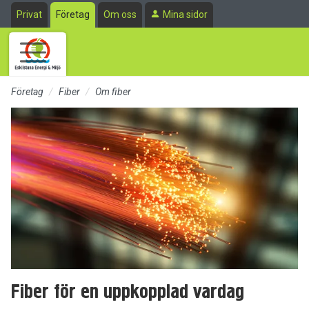
Till sidans huvudinnehåll
Privat
Företag
Om oss
Mina sidor
Företag
Fiber
Om fiber
Fiber för en uppkopplad vardag