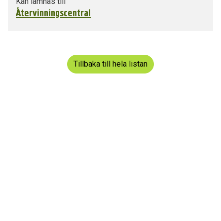
Kan lämnas till
Återvinningscentral
Tillbaka till hela listan