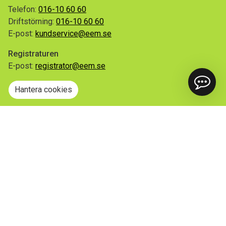
Telefon:
016-10 60 60
Driftstörning:
016-10 60 60
E-post:
kundservice@eem.se
Registraturen
E-post:
registrator@eem.se
Hantera cookies
Snabblänkar
Mina sidor
Anmäl flytt
Sorteringsguiden
Driftinformation
Begär ut allmän handling
Integritetspolicy
Tillgänglighetsredogörelse