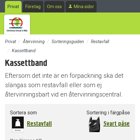
Till sidans huvudinnehåll
Privat
Företag
Om oss
Mina sidor
Privat
Återvinning
Sorteringsguiden
Restavfall
Kassettband
Kassettband
Eftersom det inte är en förpackning ska det
slängas som restavfall eller som ej
återvinningsbart vid en återvinningscentral.
Sortera som
Sortering i färgpåse
Restavfall
Svart påse