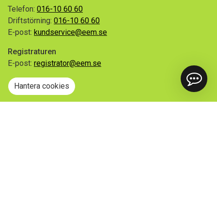
Telefon:
016-10 60 60
Driftstörning:
016-10 60 60
E-post:
kundservice@eem.se
Registraturen
E-post:
registrator@eem.se
Hantera cookies
Snabblänkar
Mina sidor
Anmäl flytt
Sorteringsguiden
Driftinformation
Begär ut allmän handling
Integritetspolicy
Tillgänglighetsredogörelse