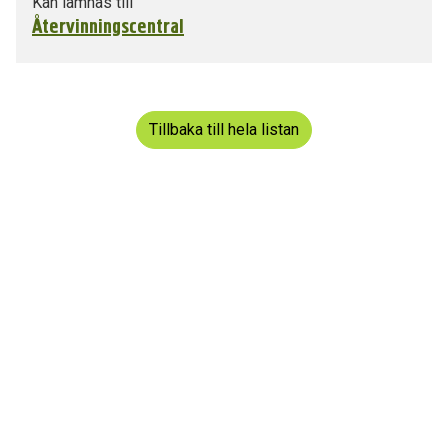
Kan lämnas till
Återvinningscentral
Tillbaka till hela listan