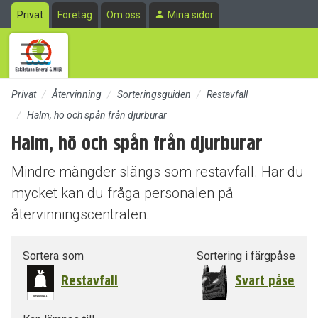
Till sidans huvudinnehåll
Privat
Företag
Om oss
Mina sidor
Privat
Återvinning
Sorteringsguiden
Restavfall
Halm, hö och spån från djurburar
Halm, hö och spån från djurburar
Mindre mängder slängs som restavfall. Har du
mycket kan du fråga personalen på
återvinningscentralen.
Sortera som
Sortering i färgpåse
Restavfall
Svart påse