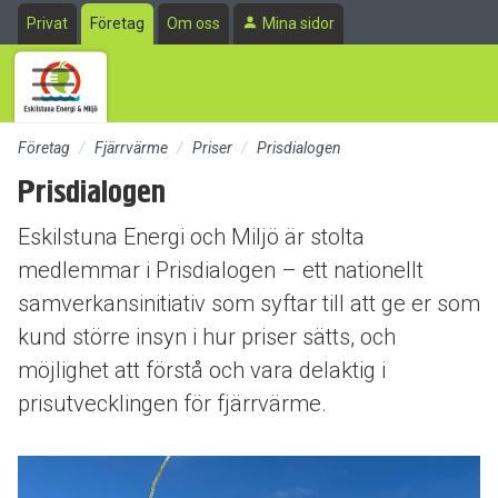
Till sidans huvudinnehåll
Privat
Företag
Om oss
Mina sidor
Företag
Fjärrvärme
Priser
Prisdialogen
Prisdialogen
Eskilstuna Energi och Miljö är stolta
medlemmar i Prisdialogen – ett nationellt
samverkansinitiativ som syftar till att ge er som
kund större insyn i hur priser sätts, och
möjlighet att förstå och vara delaktig i
prisutvecklingen för fjärrvärme.