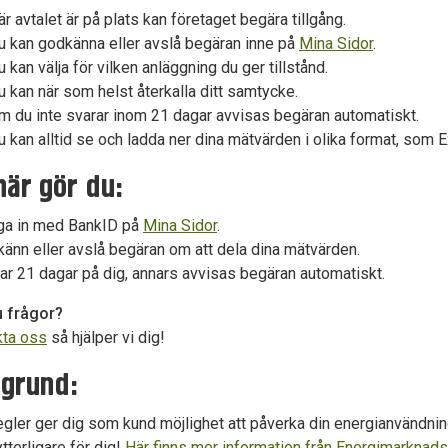
är avtalet är på plats kan företaget begära tillgång.
u kan godkänna eller avslå begäran inne på
Mina Sidor
.
dermeny
u kan välja för vilken anläggning du ger tillstånd.
u kan när som helst återkalla ditt samtycke.
m du inte svarar inom 21 dagar avvisas begäran automatiskt.
u kan alltid se och ladda ner dina mätvärden i olika format, som E
dermeny
här gör du:
dermeny
ga in med BankID på
Mina Sidor
.
änn eller avslå begäran om att dela dina mätvärden.
dermeny
ar 21 dagar på dig, annars avvisas begäran automatiskt.
dermeny
u frågor?
kta oss
så hjälper vi dig!
grund:
egler ger dig som kund möjlighet att påverka din energianvändni
ytterligare för dig!
Här finns mer information från Energimarknads