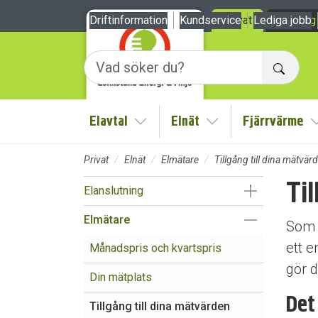
Till sidans huvudinnehåll
Driftinformation
Kundservice
Privat
Lediga jobb
Företag
Sök
Elavtal
Elnät
Fjärrvärme
Visa/Göm undermeny
Visa/Göm undermen
Privat
Elnät
Elmätare
Tillgång till dina mätvär
Til
Visa/Göm un
Elanslutning
Visa/Göm un
Elmätare
Som e
ett e
Månadspris och kvartspris
gör d
Din mätplats
Det
Tillgång till dina mätvärden