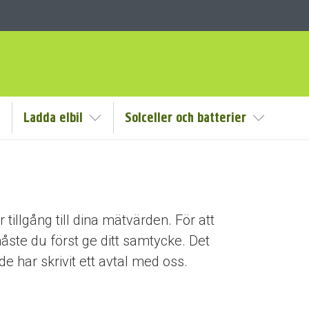
Ladda elbil
Solceller och batterier
isa/Göm undermeny
Visa/Göm undermeny
Visa/Göm
llgång till dina mätvärden. För att
ste du först ge ditt samtycke. Det
e har skrivit ett avtal med oss.