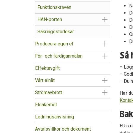
N
Funktionskraven
D
Visa/Göm un
HAN-porten
D
D
Säkringsstorlekar
O
D
Visa/Göm un
Producera egen el
Så 
Visa/Göm un
För- och färdiganmälan
– Log
Effektavgift
– Godk
Visa/Göm un
Vårt elnät
– Du h
Visa/Göm un
Strömavbrott
Har d
Konta
Elsäkerhet
Bak
Ledningsanvisning
EU:s r
Avtalsvillkor och dokument
detta 