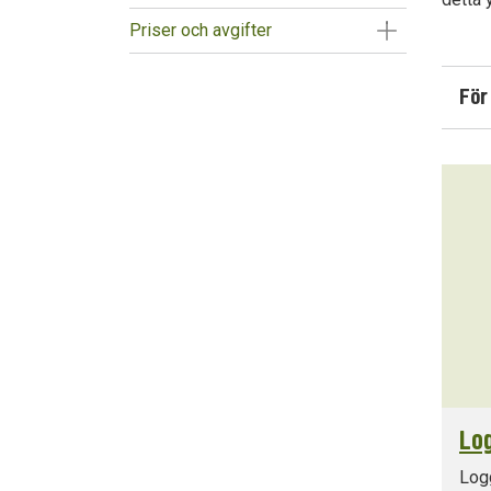
Visa/Göm un
Priser och avgifter
För
Log
Logg