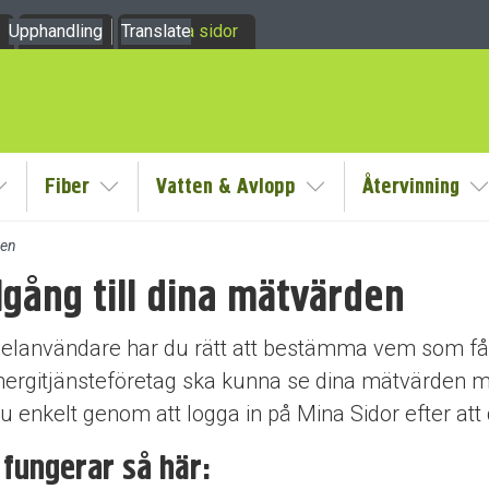
Upphandling
Om oss
Translate
Mina sidor
Fiber
Vatten & Avlopp
Återvinning
y
Visa/Göm undermeny
Visa/Göm undermeny
Visa/Göm undermeny
V
den
lgång till dina mätvärden
dermeny
dermeny
lanvändare har du rätt att bestämma vem som får ti
nergitjänsteföretag ska kunna se dina mätvärden må
u enkelt genom att logga in på Mina Sidor efter att d
 fungerar så här: