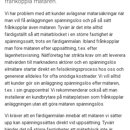
frånkoppla mätaren.
Vi har problem med att kunder avlägsnar mätarsäkringar när
man vill få anläggningen spänningslös och på så sätt
frånkopplar även mätaren. Tyvärr är det inte alltid
färdigställt så att mätarblocket i en större fastighet är
spänningssatt, trots en färdiganmälan. Ibland frånkopplar
man före mätaren efter uppsättning, t.ex. efter
lägenhetsvisning. Nätföretag har strikta krav om att leverera
mätvärden till marknadens aktörer och en spänningslös
elmätare startar direkt en felsökningsprocess hos oss och
genererar alldeles för ofta onödiga kostnader. Vi vill alltid
att kunder gör sin anläggning spänningslös
efter
mätaren,
t.ex. i sin gruppcentral. Vi rekommenderar också att man
installerar en kundbrytare på mätarplatsen som frånkopplar
anläggningen utan att göra mätaren spänningslös.
Vi kräver att en färdiganmälan innebär att mätaren vi sätter
upp kan spänningssättas direkt vid uppsättning. Tyvärr
händer det på större fastigheter att mätarblock inte är