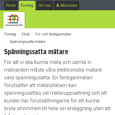
Till sidans huvudinnehåll
Privat
Företag
Om oss
Mina sidor
Företag
Elnät
För- och färdiganmälan
Spänningssatta mätare
Spänningssatta mätare
För att vi ska kunna mäta och samla in
mätvärden måste våra elektroniska mätare
vara spänningssatta. En färdiganmälan
förutsätter att mätarplatsen kan
spänningssättas vid mätaruppsättning och att
kunder har förutsättningarna för att kunna
bryta strömmen till hela sin anläggning utan att