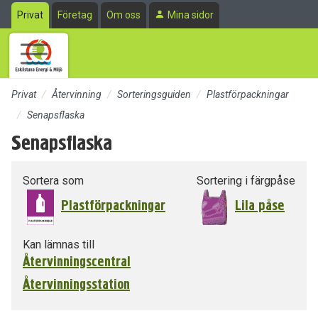
Till sidans huvudinnehåll
Privat
Företag
Om oss
Mina sidor
Privat
Återvinning
Sorteringsguiden
Plastförpackningar
Senapsflaska
Senapsflaska
Sortera som
Sortering i färgpåse
Plastförpackningar
Lila påse
Kan lämnas till
Återvinningscentral
Återvinningsstation