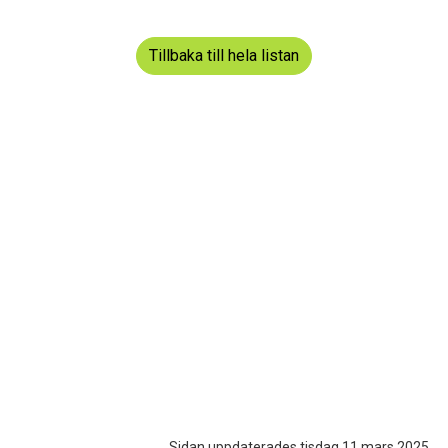
Tillbaka till hela listan
Sidan uppdaterades tisdag 11 mars 2025.