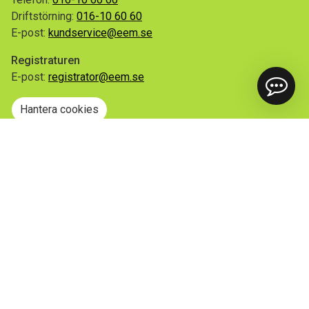
Driftstörning:
016-10 60 60
E-post:
kundservice@eem.se
Registraturen
E-post:
registrator@eem.se
Hantera cookies
Snabblänkar
Mina sidor
Anmäl flytt
Sorteringsguiden
Driftinformation
Begär ut allmän handling
Integritetspolicy
Tillgänglighetsredogörelse