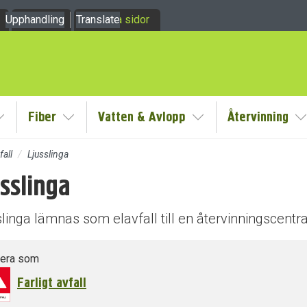
Upphandling
Om oss
Translate
Mina sidor
Fiber
Vatten & Avlopp
Återvinning
y
Visa/Göm undermeny
Visa/Göm undermeny
Visa/Göm undermeny
V
fall
Ljusslinga
sslinga
dermeny
dermeny
linga lämnas som elavfall till en återvinningscentral
tera som
Farligt avfall
dermeny