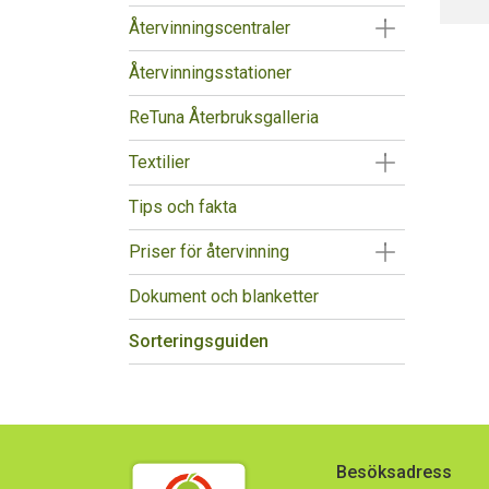
Visa/Göm un
Återvinningscentraler
Återvinningsstationer
ReTuna Återbruksgalleria
Visa/Göm un
Textilier
Tips och fakta
Visa/Göm un
Priser för återvinning
Dokument och blanketter
Sorteringsguiden
Besöksadress