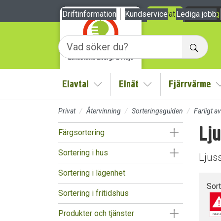
Till sidans huvudinnehåll
Driftinformation
Kundservice
Privat
Lediga jobb
Företag
Sök
Elavtal
Elnät
Fjärrvärme
Visa/Göm undermeny
Visa/Göm undermen
Privat
Återvinning
Sorteringsguiden
Farligt av
Lju
Visa/Göm un
Färgsortering
Visa/Göm un
Sortering i hus
Ljuss
Sortering i lägenhet
Sor
Sortering i fritidshus
Visa/Göm un
Produkter och tjänster