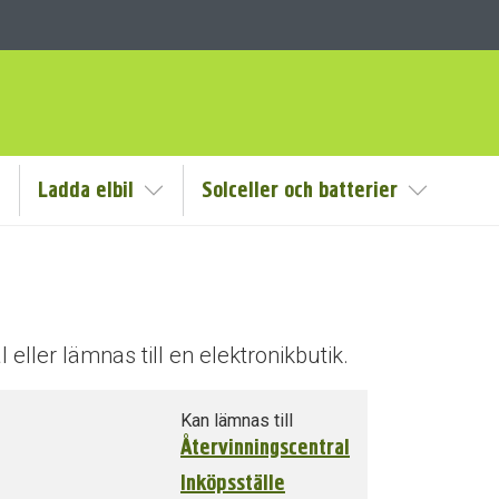
Ladda elbil
Solceller och batterier
isa/Göm undermeny
Visa/Göm undermeny
Visa/Göm
 eller lämnas till en elektronikbutik.
Kan lämnas till
Återvinningscentral
Inköpsställe