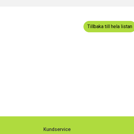
dermeny
Tillbaka till hela listan
dermeny
dermeny
Kundservice