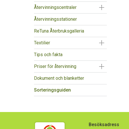
Visa/Göm un
Återvinningscentraler
Återvinningsstationer
ReTuna Återbruksgalleria
Visa/Göm un
Textilier
Tips och fakta
Visa/Göm un
Priser för återvinning
Dokument och blanketter
Sorteringsguiden
Besöksadress