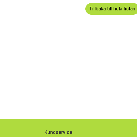
dermeny
Tillbaka till hela listan
dermeny
dermeny
Kundservice