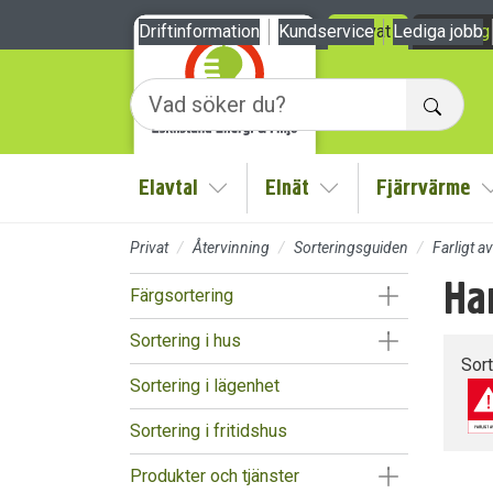
Till sidans huvudinnehåll
Driftinformation
Kundservice
Privat
Lediga jobb
Företag
Sök
Elavtal
Elnät
Fjärrvärme
Visa/Göm undermeny
Visa/Göm undermen
Privat
Återvinning
Sorteringsguiden
Farligt av
Ha
Visa/Göm un
Färgsortering
Visa/Göm un
Sortering i hus
Sor
Sortering i lägenhet
Sortering i fritidshus
Visa/Göm un
Produkter och tjänster