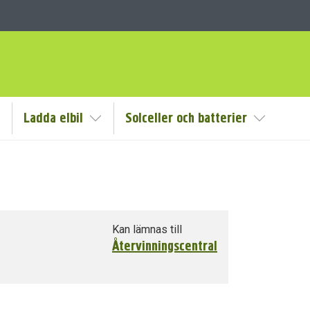
Ladda elbil
Solceller och batterier
isa/Göm undermeny
Visa/Göm undermeny
Visa/Göm
Kan lämnas till
Återvinningscentral