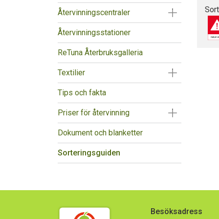
Sor
Visa/Göm un
Återvinningscentraler
Återvinningsstationer
ReTuna Återbruksgalleria
Visa/Göm un
Textilier
Tips och fakta
Visa/Göm un
Priser för återvinning
Dokument och blanketter
Sorteringsguiden
Besöksadress