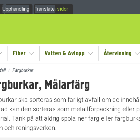
Upphandling
Om oss
Translate
Mina sidor
Fiber
Vatten & Avlopp
Återvinning
y
Visa/Göm undermeny
Visa/Göm undermeny
Visa/Göm undermeny
V
fall
Färgburkar
rgburkar, Målarfärg
dermeny
dermeny
urkar ska sorteras som farligt avfall om de innehå
krad kan den sorteras som metallförpackning eller 
ial. Tänk på att aldrig spola ner färg eller färgbur
ön och reningsverken.
dermeny