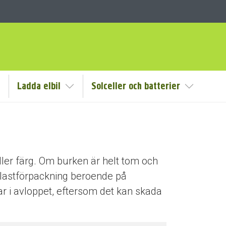
Ladda elbil
Solceller och batterier
isa/Göm undermeny
Visa/Göm undermeny
Visa/Göm
ller färg. Om burken är helt tom och
plastförpackning beroende på
kar i avloppet, eftersom det kan skada