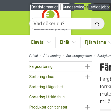
Till sidans huvudinnehåll
Driftinformation
Kundservice
Privat
Lediga jobb
Företag
Sök
Elavtal
Elnät
Fjärrvärme
Visa/Göm undermeny
Visa/Göm undermen
Privat
Återvinning
Sorteringsguiden
Farligt av
Fä
Visa/Göm un
Färgsortering
Visa/Göm un
Sortering i hus
Färgb
torr
Sortering i lägenhet
mater
Sortering i fritidshus
milj
Visa/Göm un
Produkter och tjänster