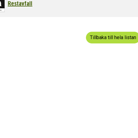
Restavfall
dermeny
dermeny
Tillbaka till hela listan
dermeny
dermeny