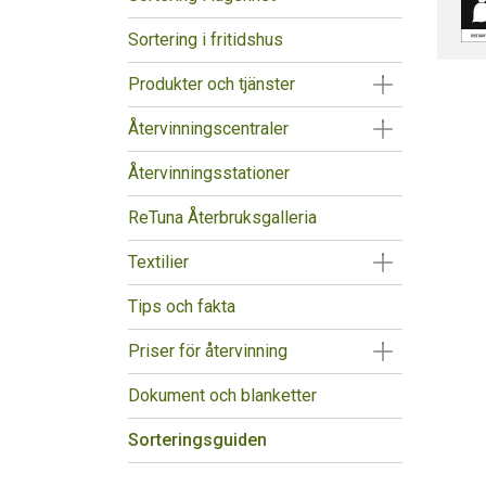
Sortering i fritidshus
Visa/Göm un
Produkter och tjänster
Visa/Göm un
Återvinningscentraler
Återvinningsstationer
ReTuna Återbruksgalleria
Visa/Göm un
Textilier
Tips och fakta
Visa/Göm un
Priser för återvinning
Dokument och blanketter
Sorteringsguiden