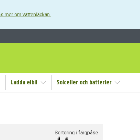
s mer om vattenläckan.
Ladda elbil
Solceller och batterier
isa/Göm undermeny
Visa/Göm undermeny
Visa/Göm
Sortering i färgpåse