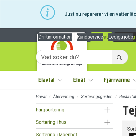
Till sidans huvudinnehåll
Just nu reparerar vi en vattenl
Driftinformation
Kundservice
Privat
Lediga jobb
Företag
Sök
Elavtal
Elnät
Fjärrvärme
Visa/Göm undermeny
Visa/Göm undermen
Privat
Återvinning
Sorteringsguiden
Restavfal
Te
Visa/Göm un
Färgsortering
Visa/Göm un
Sortering i hus
Sor
Sortering i lägenhet