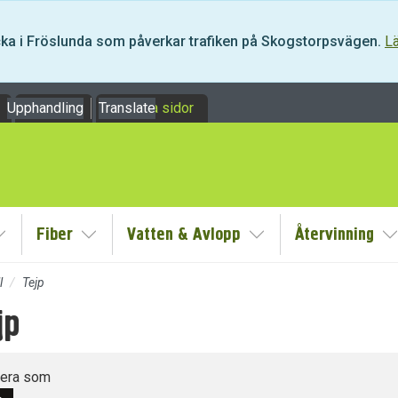
äcka i Fröslunda som påverkar trafiken på Skogstorpsvägen.
Lä
Upphandling
Om oss
Translate
Mina sidor
Fiber
Vatten & Avlopp
Återvinning
y
Visa/Göm undermeny
Visa/Göm undermeny
Visa/Göm undermeny
V
l
Tejp
jp
dermeny
dermeny
tera som