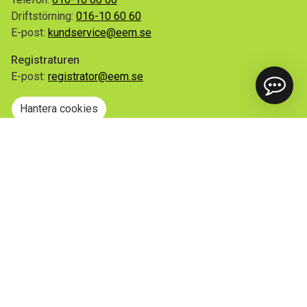
Driftstörning:
016-10 60 60
E-post:
kundservice@eem.se
Registraturen
E-post:
registrator@eem.se
Hantera cookies
Snabblänkar
Mina sidor
Anmäl flytt
Sorteringsguiden
Driftinformation
Begär ut allmän handling
Integritetspolicy
Tillgänglighetsredogörelse