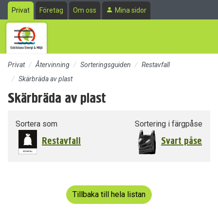
Till sidans huvudinnehåll
Privat
Företag
Om oss
Mina sidor
Privat
Återvinning
Sorteringsguiden
Restavfall
Skärbräda av plast
Skärbräda av plast
Sortera som
Sortering i färgpåse
Restavfall
Svart påse
Tillbaka till hela listan