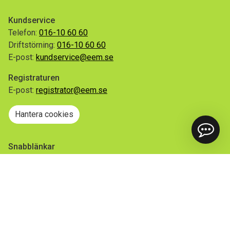
Kundservice
Telefon:
016-10 60 60
Driftstörning:
016-10 60 60
E-post:
kundservice@eem.se
Registraturen
E-post:
registrator@eem.se
Hantera cookies
Snabblänkar
Mina sidor
Anmäl flytt
Sorteringsguiden
Driftinformation
Begär ut allmän handling
Integritetspolicy