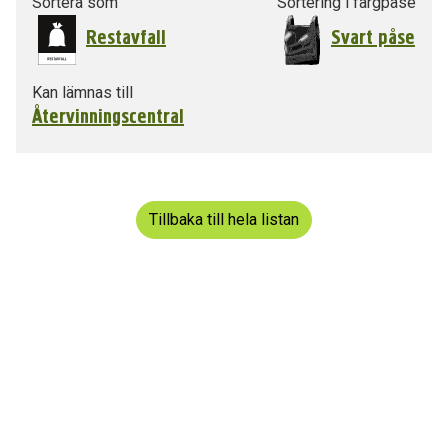
Sortera som
Sortering i färgpåse
Restavfall
Svart påse
Kan lämnas till
Återvinningscentral
Tillbaka till hela listan