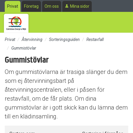
Till sidans huvudinnehåll
Privat
Företag
Om oss
Mina sidor
Privat
Återvinning
Sorteringsguiden
Restavfall
Gummistövlar
Gummistövlar
Om gummistövlarna är trasiga slänger du dem
som ej återvinningsbart på
återvinningscentralen, eller i påsen för
restavfall, om de får plats. Om dina
gummistövlar är i gott skick kan du lämna dem
till en klädinsamling.