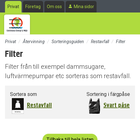
Till sidans huvudinnehåll
Privat
Företag
Om oss
Mina sidor
Privat
Återvinning
Sorteringsguiden
Restavfall
Filter
Filter
Filter från till exempel dammsugare,
luftvärmepumpar etc sorteras som restavfall.
Sortera som
Sortering i färgpåse
Restavfall
Svart påse
Tillbaka till hela listan