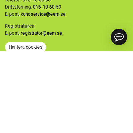
Driftstörning:
016-10 60 60
E-post:
kundservice@eem.se
Registraturen
E-post:
registrator@eem.se
Hantera cookies
Snabblänkar
Mina sidor
Anmäl flytt
Sorteringsguiden
Driftinformation
Begär ut allmän handling
Integritetspolicy
Tillgänglighetsredogörelse