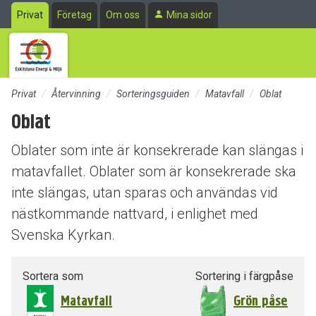
Till sidans huvudinnehåll
Privat
Företag
Om oss
Mina sidor
Privat
Återvinning
Sorteringsguiden
Matavfall
Oblat
Oblat
Oblater som inte är konsekrerade kan slängas i
matavfallet. Oblater som är konsekrerade ska
inte slängas, utan sparas och användas vid
nästkommande nattvard, i enlighet med
Svenska Kyrkan.
Sortera som
Sortering i färgpåse
Matavfall
Grön påse