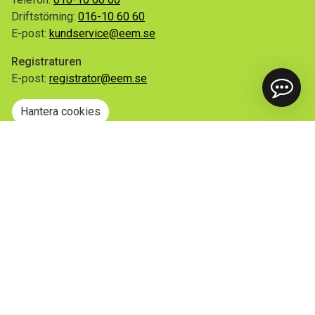
Driftstörning:
016-10 60 60
E-post:
kundservice@eem.se
Registraturen
E-post:
registrator@eem.se
Hantera cookies
Snabblänkar
Mina sidor
Anmäl flytt
Sorteringsguiden
Driftinformation
Begär ut allmän handling
Integritetspolicy
Tillgänglighetsredogörelse