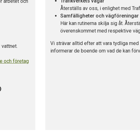
Trafikverkets vägar
r arbetet och
Återställs av oss, i enlighet med Traf
Samfälligheter och vägföreningar
Här kan rutinerna skilja sig åt. Åters
överenskommet med respektive vägh
Vi strävar alltid efter att vara tydliga me
 vattnet.
informerar de boende om vad de kan förvänt
de och företag
)