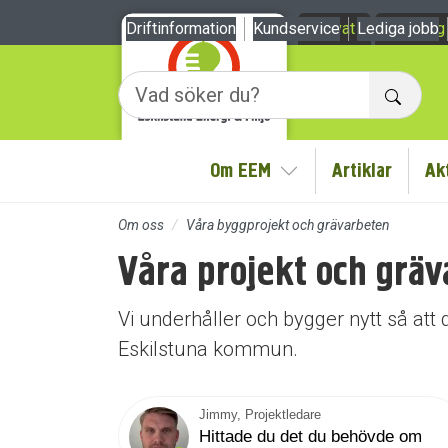
Till sidans huvudinnehåll
Driftinformation
Kundservice
Privat
Lediga jobb
Företag
Sök
Om EEM
Artiklar
Ak
Visa/Göm undermeny
Om oss
Våra byggprojekt och grävarbeten
Våra projekt och gräv
Vi underhåller och bygger nytt så att 
Eskilstuna kommun.