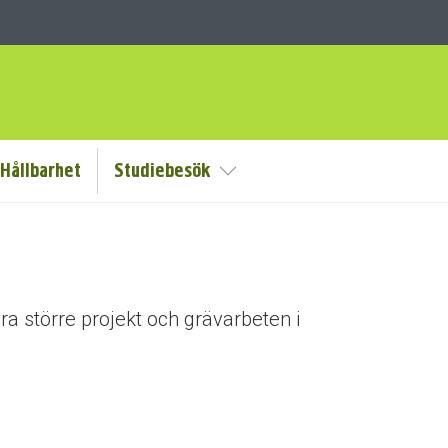
Hållbarhet
Studiebesök
Visa/Göm undermeny
åra större projekt och grävarbeten i