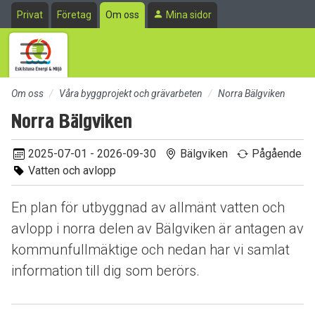
Till sidans huvudinnehåll
Privat
Företag
Om oss
Mina sidor
Om oss
Våra byggprojekt och grävarbeten
Norra Bälgviken
Norra Bälgviken
2025-07-01 - 2026-09-30
Bälgviken
Pågående
Vatten och avlopp
En plan för utbyggnad av allmänt vatten och
avlopp i norra delen av Bälgviken är antagen av
kommunfullmäktige och nedan har vi samlat
information till dig som berörs.