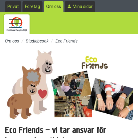
Till sidans huvudinnehåll
Privat
Företag
Om oss
Mina sidor
Om oss
Studiebesök
Eco Friends
Eco Friends – vi tar ansvar för