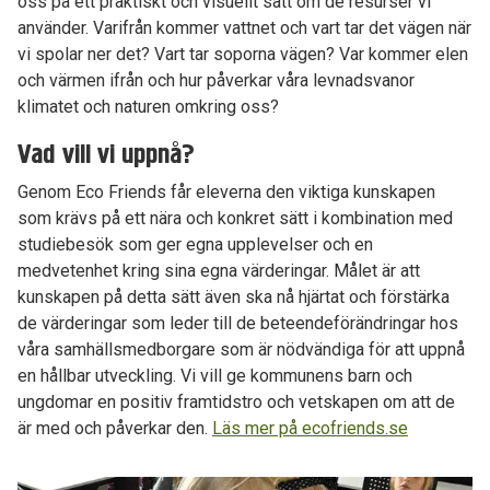
oss på ett praktiskt och visuellt sätt om de resurser vi
använder. Varifrån kommer vattnet och vart tar det vägen när
vi spolar ner det? Vart tar soporna vägen? Var kommer elen
och värmen ifrån och hur påverkar våra levnadsvanor
klimatet och naturen omkring oss?
Vad vill vi uppnå?
Genom Eco Friends får eleverna den viktiga kunskapen
som krävs på ett nära och konkret sätt i kombination med
studiebesök som ger egna upplevelser och en
medvetenhet kring sina egna värderingar. Målet är att
kunskapen på detta sätt även ska nå hjärtat och förstärka
de värderingar som leder till de beteendeförändringar hos
våra samhällsmedborgare som är nödvändiga för att uppnå
en hållbar utveckling. Vi vill ge kommunens barn och
ungdomar en positiv framtidstro och vetskapen om att de
är med och påverkar den.
Läs mer på ecofriends.se