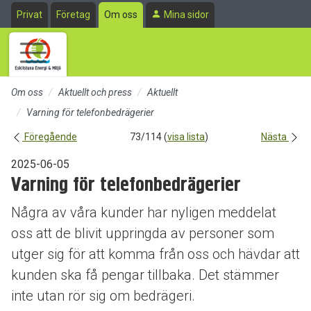
Till sidans huvudinnehåll
Privat
Företag
Om oss
Mina sidor
Om oss
Aktuellt och press
Aktuellt
Varning för telefonbedrägerier
Föregående
73/114 (
visa lista
)
Nästa
2025-06-05
Varning för telefonbedrägerier
Några av våra kunder har nyligen meddelat
oss att de blivit uppringda av personer som
utger sig för att komma från oss och hävdar att
kunden ska få pengar tillbaka. Det stämmer
inte utan rör sig om bedrägeri.