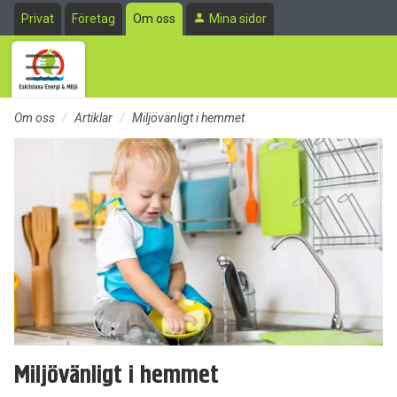
Till sidans huvudinnehåll
Privat
Företag
Om oss
Mina sidor
Om oss
Artiklar
Miljövänligt i hemmet
Miljövänligt i hemmet