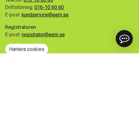
Driftstörning:
016-10 60 60
E-post:
kundservice@eem.se
Registraturen
E-post:
registrator@eem.se
Hantera cookies
Snabblänkar
Mina sidor
Anmäl flytt
Sorteringsguiden
Driftinformation
Begär ut allmän handling
Integritetspolicy
Tillgänglighetsredogörelse