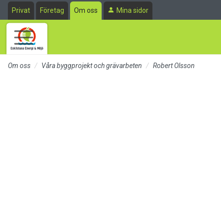
Till sidans huvudinnehåll
Privat
Företag
Om oss
Mina sidor
Om oss
Våra byggprojekt och grävarbeten
Robert Olsson